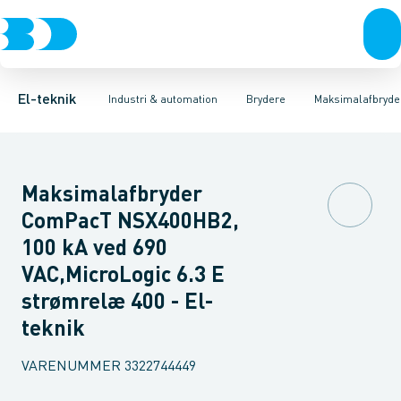
Afbrydere, stikkontakter & lampeudtag
Industristiksystemer
Motorbetjening for effektafbryder
Frekvensomformere og softstartere
Ombygningssæt til effektaf
Forgreningsmateriel
DIN
K
El-teknik
Industri & automation
Brydere
Maksimalafbryde
Maksimalafbryder
ComPacT NSX400HB2,
100 kA ved 690
VAC,MicroLogic 6.3 E
strømrelæ 400 - El-
teknik
VARENUMMER
3322744449