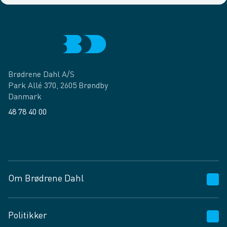
Brødrene Dahl A/S
Park Allé 370, 2605 Brøndby
Danmark
48 78 40 00
Facebook
LinkedIn
Om Brødrene Dahl
Kundeservice
Politikker
Vagttelefon 30 10 89 89