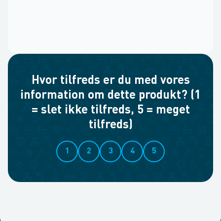
Hvor tilfreds er du med vores
information om dette produkt? (1
= slet ikke tilfreds, 5 = meget
tilfreds)
1
2
3
4
5