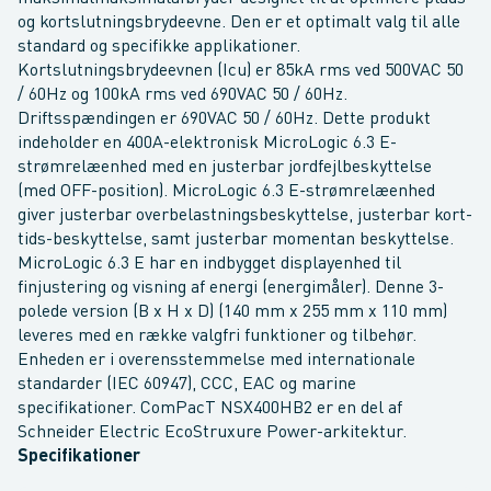
og kortslutningsbrydeevne. Den er et optimalt valg til alle
standard og specifikke applikationer.
Kortslutningsbrydeevnen (Icu) er 85kA rms ved 500VAC 50
/ 60Hz og 100kA rms ved 690VAC 50 / 60Hz.
Driftsspændingen er 690VAC 50 / 60Hz. Dette produkt
indeholder en 400A-elektronisk MicroLogic 6.3 E-
strømrelæenhed med en justerbar jordfejlbeskyttelse
(med OFF-position). MicroLogic 6.3 E-strømrelæenhed
giver justerbar overbelastningsbeskyttelse, justerbar kort-
tids-beskyttelse, samt justerbar momentan beskyttelse.
MicroLogic 6.3 E har en indbygget displayenhed til
finjustering og visning af energi (energimåler). Denne 3-
polede version (B x H x D) (140 mm x 255 mm x 110 mm)
leveres med en række valgfri funktioner og tilbehør.
Enheden er i overensstemmelse med internationale
standarder (IEC 60947), CCC, EAC og marine
specifikationer. ComPacT NSX400HB2 er en del af
Schneider Electric EcoStruxure Power-arkitektur.
Specifikationer