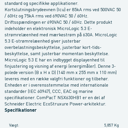
standard og specifikke applikationer.
Kortslutningsbrydeevnen (Icu) er 85kA rms ved 500VAC 50
/ 60Hz og 75kA rms ved 690VAC 50 / 60Hz.
Driftsspændingen er 690VAC 50 / 60Hz. Dette produkt
indeholder en elektronisk MicroLogic 5.3 E-
strømrelæenhed med mærkestrøm på 630A. MicroLogic
5.3 E-strømrelæenhed giver justerbar
overbelastningsbeskyttelse, justerbar kort-tids-
beskyttelse, samt justerbar momentan beskyttelse.
MicroLogic 5.3 E har en indbygget displayenhed til
finjustering og visning af energi (energimåler). Denne 3-
polede version (B x H x D) (140 mm x 255 mm x 110 mm)
leveres med en række valgfri funktioner og tilbehør.
Enheden er i overensstemmelse med internationale
standarder (IEC 60947), CCC, EAC og marine
specifikationer. ComPacT NSX630HB1 er en del af
Schneider Electric EcoStruxure Power-arkitektur.
Specifikationer
Vægt
:
5,857 Kg