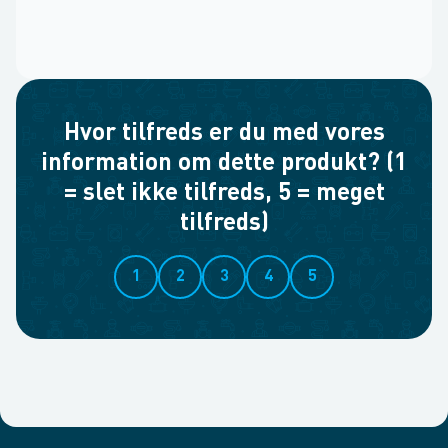
Hvor tilfreds er du med vores
information om dette produkt? (1
= slet ikke tilfreds, 5 = meget
tilfreds)
1
2
3
4
5