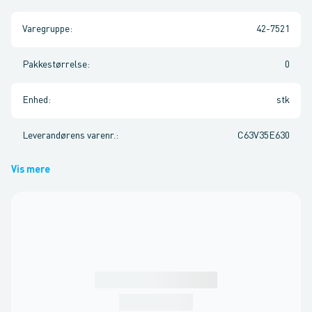
Varegruppe
:
42-7521
Pakkestørrelse
:
0
Enhed
:
stk
Leverandørens varenr.
:
C63V35E630
Vis mere