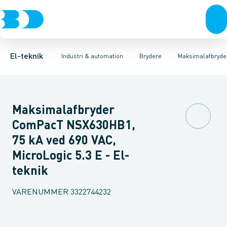
Afbrydere, stikkontakter & lampeudtag
Industristiksystemer
Motorbetjening for effektafbryder
Frekvensomformere og softstartere
Ombygningssæt til effektaf
Forgreningsmateriel
DIN
K
El-teknik
Industri & automation
Brydere
Maksimalafbryde
Maksimalafbryder
ComPacT NSX630HB1,
75 kA ved 690 VAC,
MicroLogic 5.3 E - El-
teknik
VARENUMMER
3322744232