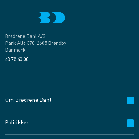
Brødrene Dahl A/S
Park Allé 370, 2605 Brøndby
Danmark
48 78 40 00
Facebook
LinkedIn
Om Brødrene Dahl
Kundeservice
Politikker
Vagttelefon 30 10 89 89
Spørgsmål og svar
Salgs- og leveringsbetingelser