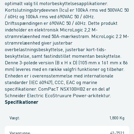
optimalt valg til motorbeskyttelsesapplikationer.
Kortslutningsbrydeevnen (Icu) er 100kA rms ved 500VAC 50
/ 60Hz og 100kA rms ved 690VAC 50 / 60Hz.
Driftsspændingen er 690VAC 50 / 60Hz. Dette produkt
indeholder en elektronisk MicroLogic 2,2 M-
strømrelæenhed med 50A-mærkestrøm. MicroLogic 2.2 M-
strømrelæenhed giver justerbar
overbelastningsbeskyttelse, justerbar kort-tids-
beskyttelse, samt fastindstillet momentan beskyttelse.
Denne 3-polede version (B x H x D) (105 mm x 161 mm x 86
mm) leveres med en række valgfri funktioner og tilbehør.
Enheden er i overensstemmelse med internationale
standarder (IEC 60947), CCC, EAC og marine
specifikationer. ComPacT NSX100HB2 er en del af
Schneider Electric EcoStruxure Power-arkitektur.
Specifikationer
Vægt
:
1,800 Kg
Varegruppe
:
42-7521