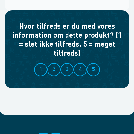
Hvor tilfreds er du med vores
information om dette produkt? (1
= slet ikke tilfreds, 5 = meget
tilfreds)
1
2
3
4
5