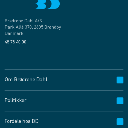
Brødrene Dahl A/S
Park Allé 370, 2605 Brøndby
Danmark
48 78 40 00
Facebook
LinkedIn
Om Brødrene Dahl
Kundeservice
Politikker
Vagttelefon 30 10 89 89
Spørgsmål og svar
Salgs- og leveringsbetingelser
Fordele hos BD
Job og karriere
Privatlivspolitik