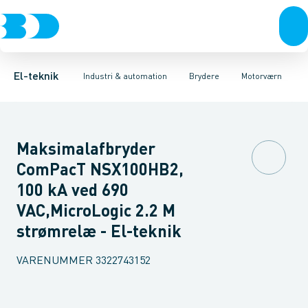
Afbrydere, stikkontakter & lampeudtag
Industristiksystemer
Motorbetjening for effektafbryder
Frekvensomformere og softstartere
Ombygningssæt til effektaf
Forgreningsmateriel
DIN
K
El-teknik
Industri & automation
Brydere
Motorværn
Maksimalafbryder
ComPacT NSX100HB2,
100 kA ved 690
VAC,MicroLogic 2.2 M
strømrelæ - El-teknik
VARENUMMER
3322743152