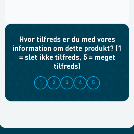
Hvor tilfreds er du med vores
information om dette produkt? (1
= slet ikke tilfreds, 5 = meget
tilfreds)
1
2
3
4
5