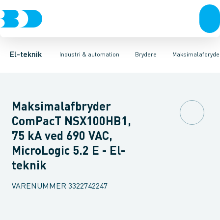
Afbrydere, stikkontakter & lampeudtag
Industristiksystemer
Motorbetjening for effektafbryder
Frekvensomformere og softstartere
Ombygningssæt til effektaf
Forgreningsmateriel
DIN
K
El-teknik
Industri & automation
Brydere
Maksimalafbryde
Maksimalafbryder
ComPacT NSX100HB1,
75 kA ved 690 VAC,
MicroLogic 5.2 E - El-
teknik
VARENUMMER
3322742247