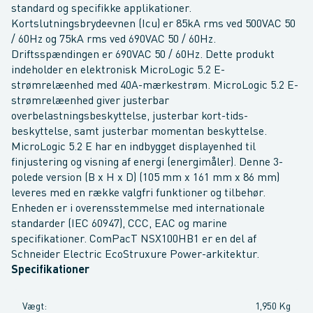
standard og specifikke applikationer.
Kortslutningsbrydeevnen (Icu) er 85kA rms ved 500VAC 50
/ 60Hz og 75kA rms ved 690VAC 50 / 60Hz.
Driftsspændingen er 690VAC 50 / 60Hz. Dette produkt
indeholder en elektronisk MicroLogic 5.2 E-
strømrelæenhed med 40A-mærkestrøm. MicroLogic 5.2 E-
strømrelæenhed giver justerbar
overbelastningsbeskyttelse, justerbar kort-tids-
beskyttelse, samt justerbar momentan beskyttelse.
MicroLogic 5.2 E har en indbygget displayenhed til
finjustering og visning af energi (energimåler). Denne 3-
polede version (B x H x D) (105 mm x 161 mm x 86 mm)
leveres med en række valgfri funktioner og tilbehør.
Enheden er i overensstemmelse med internationale
standarder (IEC 60947), CCC, EAC og marine
specifikationer. ComPacT NSX100HB1 er en del af
Schneider Electric EcoStruxure Power-arkitektur.
Specifikationer
Vægt
:
1,950 Kg