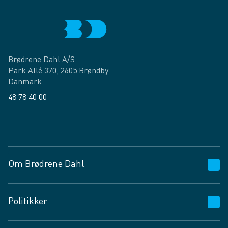
Brødrene Dahl A/S
Park Allé 370, 2605 Brøndby
Danmark
48 78 40 00
Facebook
LinkedIn
Om Brødrene Dahl
Kundeservice
Politikker
Vagttelefon 30 10 89 89
Spørgsmål og svar
Salgs- og leveringsbetingelser