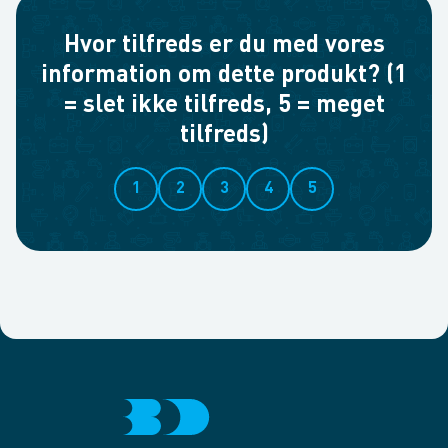
Hvor tilfreds er du med vores
information om dette produkt? (1
= slet ikke tilfreds, 5 = meget
tilfreds)
1
2
3
4
5