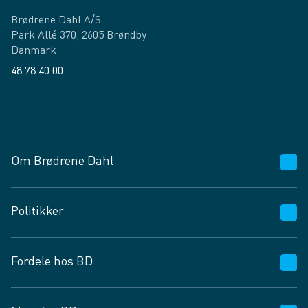
Brødrene Dahl A/S
Park Allé 370, 2605 Brøndby
Danmark
48 78 40 00
Facebook
LinkedIn
Om Brødrene Dahl
Kundeservice
Politikker
Vagttelefon 30 10 89 89
Spørgsmål og svar
Salgs- og leveringsbetingelser
Fordele hos BD
Job og karriere
Privatlivspolitik
Fødevarekontrolrapport
Cookies
24/7