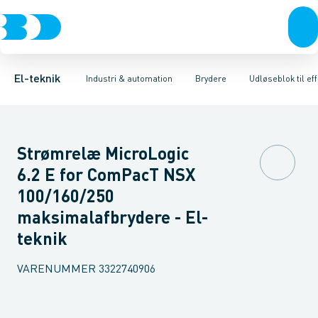
Afbrydere, stikkontakter & lampeudtag
Industristiksystemer
Motorbetjening for effektafbryder
Frekvensomformere og softstartere
Ombygningssæt til effektaf
Forgreningsmateriel
DIN
K
El-teknik
Industri & automation
Brydere
Udløseblok til ef
Strømrelæ MicroLogic
6.2 E for ComPacT NSX
100/160/250
maksimalafbrydere - El-
teknik
VARENUMMER
3322740906