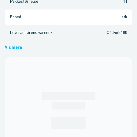
Pakkestørrelse
:
11
Enhed
:
stk
Leverandørens varenr.
:
C1046E100
Vis mere