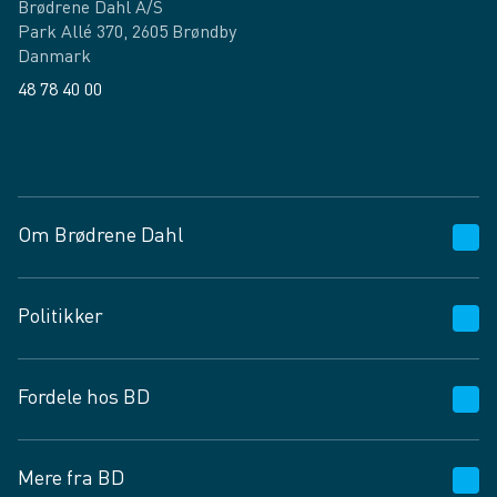
Brødrene Dahl A/S
Park Allé 370, 2605 Brøndby
Danmark
48 78 40 00
Facebook
LinkedIn
Om Brødrene Dahl
Kundeservice
Politikker
Vagttelefon 30 10 89 89
Spørgsmål og svar
Salgs- og leveringsbetingelser
Fordele hos BD
Job og karriere
Privatlivspolitik
Fødevarekontrolrapport
Cookies
24/7
Mere fra BD
Vilkår og betingelser
BD app