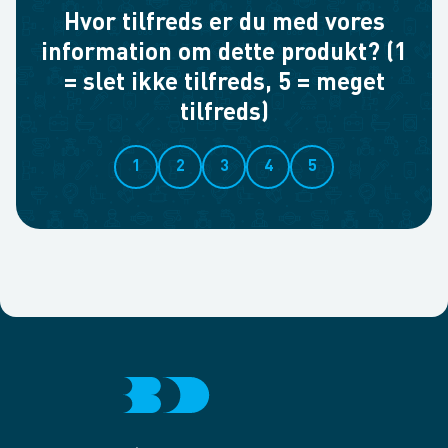
Hvor tilfreds er du med vores
information om dette produkt? (1
= slet ikke tilfreds, 5 = meget
tilfreds)
1
2
3
4
5