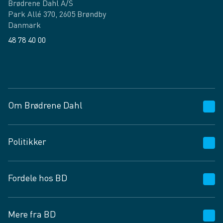
Brødrene Dahl A/S
Park Allé 370, 2605 Brøndby
Danmark
48 78 40 00
Facebook
LinkedIn
Om Brødrene Dahl
Kundeservice
Politikker
Vagttelefon 30 10 89 89
Spørgsmål og svar
Salgs- og leveringsbetingelser
Fordele hos BD
Job og karriere
Privatlivspolitik
Fødevarekontrolrapport
Cookies
24/7
Mere fra BD
Vilkår og betingelser
BD app