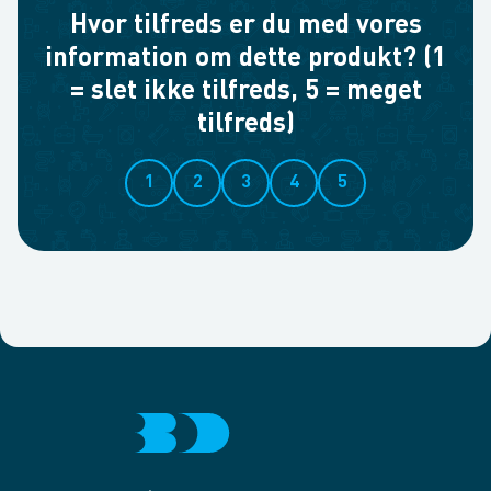
Hvor tilfreds er du med vores
information om dette produkt? (1
= slet ikke tilfreds, 5 = meget
tilfreds)
1
2
3
4
5