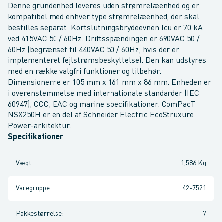
Denne grundenhed leveres uden strømrelæenhed og er
kompatibel med enhver type strømrelæenhed, der skal
bestilles separat. Kortslutningsbrydeevnen Icu er 70 kA
ved 415VAC 50 / 60Hz. Driftsspændingen er 690VAC 50 /
60Hz (begrænset til 440VAC 50 / 60Hz, hvis der er
implementeret fejlstrømsbeskyttelse). Den kan udstyres
med en række valgfri funktioner og tilbehør.
Dimensionerne er 105 mm x 161 mm x 86 mm. Enheden er
i overenstemmelse med internationale standarder (IEC
60947), CCC, EAC og marine specifikationer. ComPacT
NSX250H er en del af Schneider Electric EcoStruxure
Power-arkitektur.
Specifikationer
Vægt
:
1,586 Kg
Varegruppe
:
42-7521
Pakkestørrelse
:
7