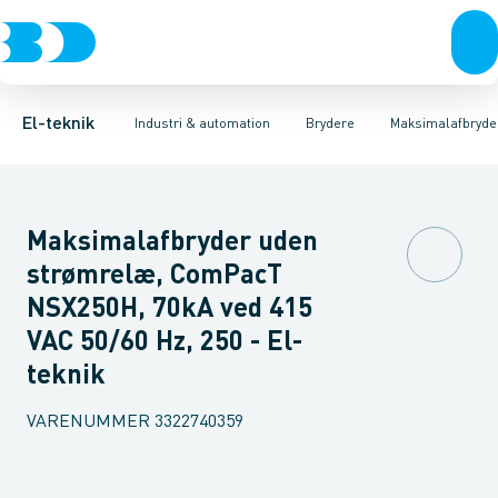
Afbrydere, stikkontakter & lampeudtag
Industristiksystemer
Motorbetjening for effektafbryder
Frekvensomformere og softstartere
Ombygningssæt til effektaf
Forgreningsmateriel
DIN
K
El-teknik
Industri & automation
Brydere
Maksimalafbryde
Maksimalafbryder uden
strømrelæ, ComPacT
NSX250H, 70kA ved 415
VAC 50/60 Hz, 250 - El-
teknik
VARENUMMER
3322740359