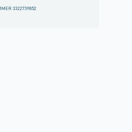
MMER
3322739852