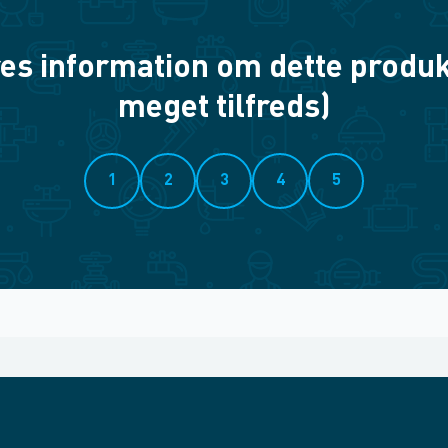
es information om dette produkt? 
meget tilfreds)
1
2
3
4
5