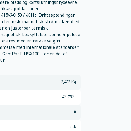
mere plads og kortslutningsbrydeevne.
ifikke applikationer.
d 415VAC 50 / 60Hz. Driftsspændingen
r en termisk-magnetisk strømrelæenhed
r en justerbar termisk
t magnetisk beskyttelse. Denne 4-polede
 leveres med en række valgfri
emmelse med internationale standarder
er. ComPacT NSX100H er en del af
ur.
2,432 Kg
42-7521
0
stk