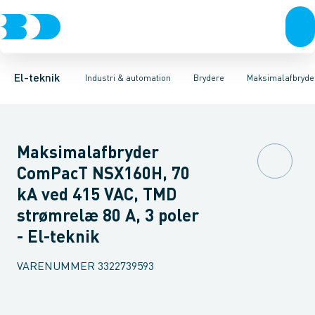
Afbrydere, stikkontakter & lampeudtag
Industristiksystemer
Motorbetjening for effektafbryder
Frekvensomformere og softstartere
Ombygningssæt til effektaf
Forgreningsmateriel
DIN
K
El-teknik
Industri & automation
Brydere
Maksimalafbryde
Maksimalafbryder
ComPacT NSX160H, 70
kA ved 415 VAC, TMD
strømrelæ 80 A, 3 poler
- El-teknik
VARENUMMER
3322739593