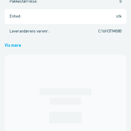
Pakkestørrelse
:
0
Enhed
:
stk
Leverandørens varenr.
:
C16H3TM080
Vis mere