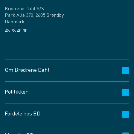
Brødrene Dahl A/S
Park Allé 370, 2605 Brøndby
Danmark
48 78 40 00
Facebook
LinkedIn
Om Brødrene Dahl
Kundeservice
Politikker
Vagttelefon 30 10 89 89
Spørgsmål og svar
Salgs- og leveringsbetingelser
Fordele hos BD
Job og karriere
Privatlivspolitik
Fødevarekontrolrapport
Cookies
24/7