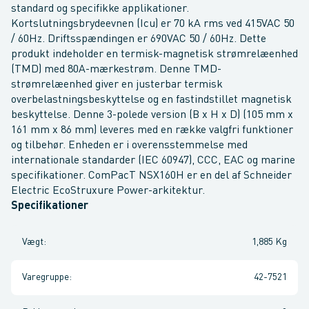
standard og specifikke applikationer.
Kortslutningsbrydeevnen (Icu) er 70 kA rms ved 415VAC 50
/ 60Hz. Driftsspændingen er 690VAC 50 / 60Hz. Dette
produkt indeholder en termisk-magnetisk strømrelæenhed
(TMD) med 80A-mærkestrøm. Denne TMD-
strømrelæenhed giver en justerbar termisk
overbelastningsbeskyttelse og en fastindstillet magnetisk
beskyttelse. Denne 3-polede version (B x H x D) (105 mm x
161 mm x 86 mm) leveres med en række valgfri funktioner
og tilbehør. Enheden er i overensstemmelse med
internationale standarder (IEC 60947), CCC, EAC og marine
specifikationer. ComPacT NSX160H er en del af Schneider
Electric EcoStruxure Power-arkitektur.
Specifikationer
Vægt
:
1,885 Kg
Varegruppe
:
42-7521