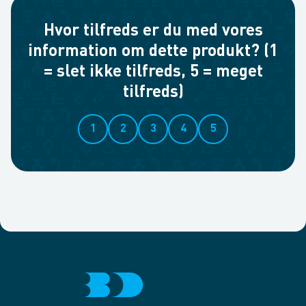
Hvor tilfreds er du med vores
information om dette produkt? (1
= slet ikke tilfreds, 5 = meget
tilfreds)
1
2
3
4
5