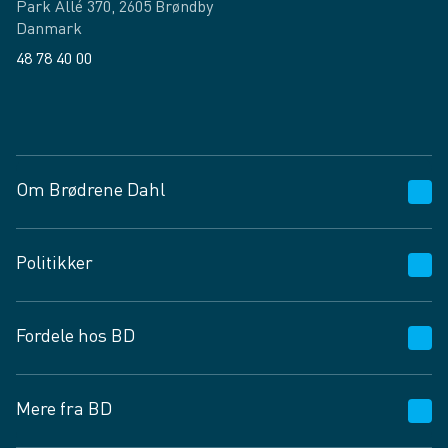
Park Allé 370, 2605 Brøndby
Danmark
48 78 40 00
Facebook
LinkedIn
Om Brødrene Dahl
Kundeservice
Politikker
Vagttelefon 30 10 89 89
Spørgsmål og svar
Salgs- og leveringsbetingelser
Fordele hos BD
Job og karriere
Privatlivspolitik
Fødevarekontrolrapport
Cookies
24/7
Mere fra BD
Vilkår og betingelser
BD app