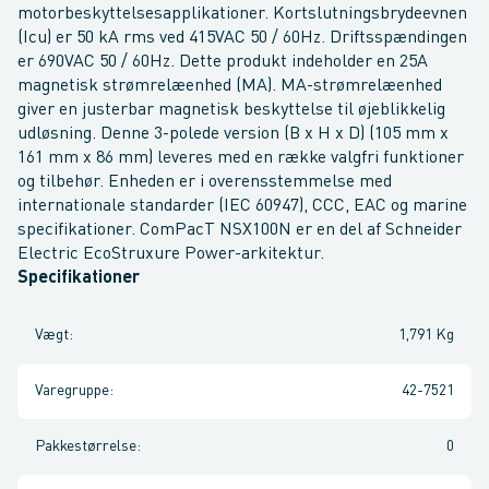
motorbeskyttelsesapplikationer. Kortslutningsbrydeevnen
(Icu) er 50 kA rms ved 415VAC 50 / 60Hz. Driftsspændingen
er 690VAC 50 / 60Hz. Dette produkt indeholder en 25A
magnetisk strømrelæenhed (MA). MA-strømrelæenhed
giver en justerbar magnetisk beskyttelse til øjeblikkelig
udløsning. Denne 3-polede version (B x H x D) (105 mm x
161 mm x 86 mm) leveres med en række valgfri funktioner
og tilbehør. Enheden er i overensstemmelse med
internationale standarder (IEC 60947), CCC, EAC og marine
specifikationer. ComPacT NSX100N er en del af Schneider
Electric EcoStruxure Power-arkitektur.
Specifikationer
Vægt
:
1,791 Kg
Varegruppe
:
42-7521
Pakkestørrelse
:
0