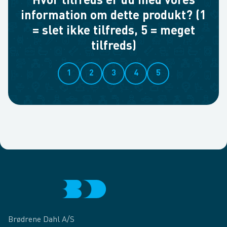
Hvor tilfreds er du med vores
information om dette produkt? (1
= slet ikke tilfreds, 5 = meget
tilfreds)
1
2
3
4
5
Brødrene Dahl A/S