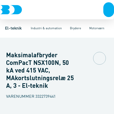
Afbrydere, stikkontakter & lampeudtag
Industristiksystemer
Motorbetjening for effektafbryder
Frekvensomformere og softstartere
Ombygningssæt til effektaf
Forgreningsmateriel
DIN
K
El-teknik
Industri & automation
Brydere
Motorværn
Maksimalafbryder
ComPacT NSX100N, 50
kA ved 415 VAC,
MAkortslutningsrelæ 25
A, 3 - El-teknik
VARENUMMER
3322739441