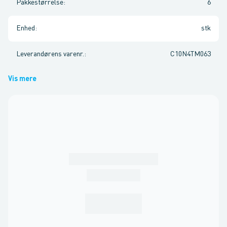
Pakkestørrelse
:
6
Enhed
:
stk
Leverandørens varenr.
:
C10N4TM063
Vis mere