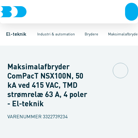
Afbrydere, stikkontakter & lampeudtag
Industristiksystemer
Motorbetjening for effektafbryder
Frekvensomformere og softstartere
Ombygningssæt til effektaf
Forgreningsmateriel
DIN
K
El-teknik
Industri & automation
Brydere
Maksimalafbryde
Maksimalafbryder
ComPacT NSX100N, 50
kA ved 415 VAC, TMD
strømrelæ 63 A, 4 poler
- El-teknik
VARENUMMER
3322739234