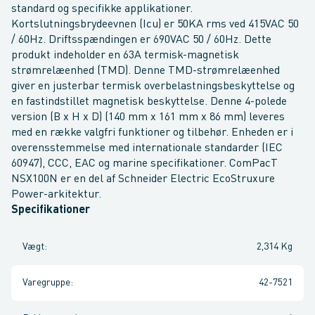
standard og specifikke applikationer.
Kortslutningsbrydeevnen (Icu) er 50KA rms ved 415VAC 50
/ 60Hz. Driftsspændingen er 690VAC 50 / 60Hz. Dette
produkt indeholder en 63A termisk-magnetisk
strømrelæenhed (TMD). Denne TMD-strømrelæenhed
giver en justerbar termisk overbelastningsbeskyttelse og
en fastindstillet magnetisk beskyttelse. Denne 4-polede
version (B x H x D) (140 mm x 161 mm x 86 mm) leveres
med en række valgfri funktioner og tilbehør. Enheden er i
overensstemmelse med internationale standarder (IEC
60947), CCC, EAC og marine specifikationer. ComPacT
NSX100N er en del af Schneider Electric EcoStruxure
Power-arkitektur.
Specifikationer
Vægt
:
2,314 Kg
Varegruppe
:
42-7521