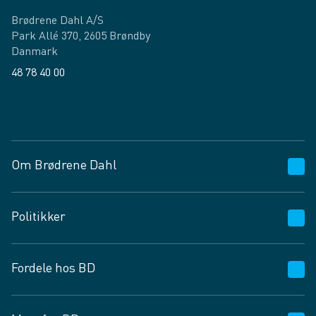
Brødrene Dahl A/S
Park Allé 370, 2605 Brøndby
Danmark
48 78 40 00
Facebook
LinkedIn
Om Brødrene Dahl
Kundeservice
Politikker
Vagttelefon 30 10 89 89
Spørgsmål og svar
Salgs- og leveringsbetingelser
Fordele hos BD
Job og karriere
Privatlivspolitik
Fødevarekontrolrapport
Cookies
24/7