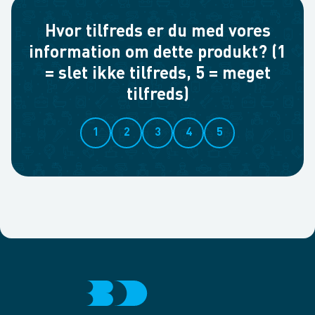
Hvor tilfreds er du med vores
information om dette produkt? (1
= slet ikke tilfreds, 5 = meget
tilfreds)
1
2
3
4
5