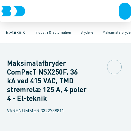
Afbrydere, stikkontakter & lampeudtag
Industristiksystemer
Motorbetjening for effektafbryder
Frekvensomformere og softstartere
Ombygningssæt til effektaf
Forgreningsmateriel
DIN
K
El-teknik
Industri & automation
Brydere
Maksimalafbryde
Maksimalafbryder
ComPacT NSX250F, 36
kA ved 415 VAC, TMD
strømrelæ 125 A, 4 poler
4 - El-teknik
VARENUMMER
3322738811