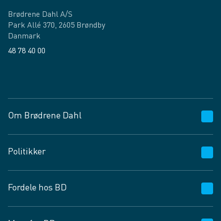
Brødrene Dahl A/S
Park Allé 370, 2605 Brøndby
Danmark
48 78 40 00
Facebook
LinkedIn
Om Brødrene Dahl
Kundeservice
Politikker
Vagttelefon 30 10 89 89
Spørgsmål og svar
Salgs- og leveringsbetingelser
Fordele hos BD
Job og karriere
Privatlivspolitik
Fødevarekontrolrapport
Cookies
24/7