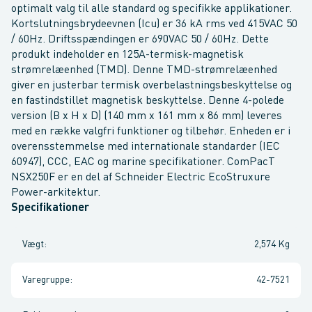
optimalt valg til alle standard og specifikke applikationer.
Kortslutningsbrydeevnen (Icu) er 36 kA rms ved 415VAC 50
/ 60Hz. Driftsspændingen er 690VAC 50 / 60Hz. Dette
produkt indeholder en 125A-termisk-magnetisk
strømrelæenhed (TMD). Denne TMD-strømrelæenhed
giver en justerbar termisk overbelastningsbeskyttelse og
en fastindstillet magnetisk beskyttelse. Denne 4-polede
version (B x H x D) (140 mm x 161 mm x 86 mm) leveres
med en række valgfri funktioner og tilbehør. Enheden er i
overensstemmelse med internationale standarder (IEC
60947), CCC, EAC og marine specifikationer. ComPacT
NSX250F er en del af Schneider Electric EcoStruxure
Power-arkitektur.
Specifikationer
Vægt
:
2,574 Kg
Varegruppe
:
42-7521