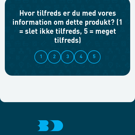
Hvor tilfreds er du med vores
information om dette produkt? (1
= slet ikke tilfreds, 5 = meget
tilfreds)
1
2
3
4
5