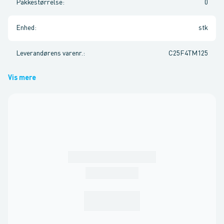
Pakkestørrelse
:
0
Enhed
:
stk
Leverandørens varenr.
:
C25F4TM125
Vis mere