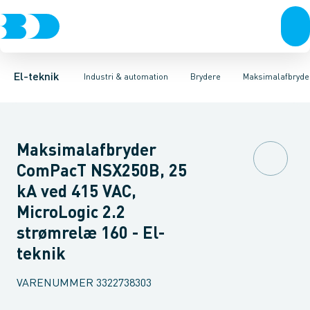
Afbrydere, stikkontakter & lampeudtag
Industristiksystemer
Motorbetjening for effektafbryder
Frekvensomformere og softstartere
Ombygningssæt til effektaf
Forgreningsmateriel
DIN
K
El-teknik
Industri & automation
Brydere
Maksimalafbryde
Maksimalafbryder
ComPacT NSX250B, 25
kA ved 415 VAC,
MicroLogic 2.2
strømrelæ 160 - El-
teknik
VARENUMMER
3322738303