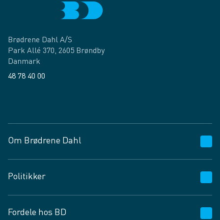
Brødrene Dahl A/S
Park Allé 370, 2605 Brøndby
Danmark
48 78 40 00
Facebook
LinkedIn
Om Brødrene Dahl
Kundeservice
Politikker
Vagttelefon 30 10 89 89
Spørgsmål og svar
Salgs- og leveringsbetingelser
Fordele hos BD
Job og karriere
Privatlivspolitik