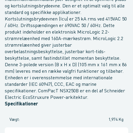
og kortslutningsbrydeevne. Den er et optimalt valg til alle
standard og specifikke applikationer.
Kortslutningsbrydeevnen (Icu) er 25 kA rms ved 415VAC 50
/ 60Hz. Driftsspændingen er 690VAC 50 / 60Hz. Dette
produkt indeholder en elektronisk MicroLogic 2.2-
strømrelæenhed med 160A-mærkestrøm. MicroLogic 2.2
strømrelæenhed giver justerbar
overbelastningsbeskyttelse, justerbar kort-tids-
beskyttelse, samt fastindstillet momentan beskyttelse.
Denne 3-polede version (B x H x D) (105 mm x 161 mm x 86
mm) leveres med en række valgfri funktioner og tilbehør.
Enheden er i overensstemmelse med internationale
standarder (IEC 60947), CCC, EAC og marine
specifikationer. ComPacT NSX250B er en del af Schneider
Electric EcoStruxure Power-arkitektur.
Specifikationer
Vægt
:
1,974 Kg