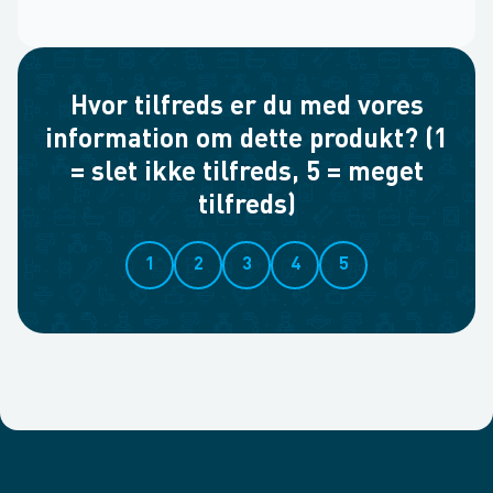
Hvor tilfreds er du med vores
information om dette produkt? (1
= slet ikke tilfreds, 5 = meget
tilfreds)
1
2
3
4
5