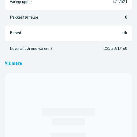
Varegruppe
:
42-7521
Pakkestørrelse
:
0
Enhed
:
stk
Leverandørens varenr.
:
C25B32D160
Vis mere