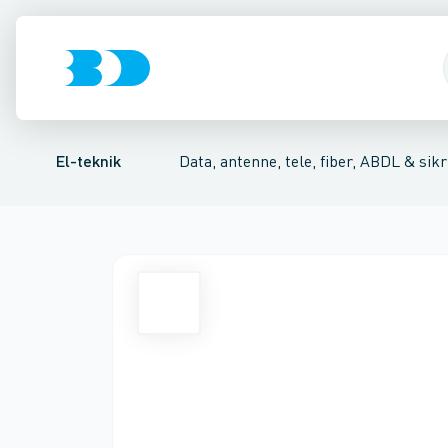
Afbrydere, stikkontakter & lampeudtag
Antenne og satellitsystemer
Specialvarer for dør- og portbeslag
Kommunikationsteknik/ko
Forgreningsmate
El-teknik
Data, antenne, tele, fiber, ABDL & sikr