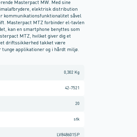
terende Masterpact MW. Med sine
malafbrydere, elektrisk distribution
rer kommunikationsfunktionalitet såvel
ift. Masterpact MTZ forbinder el-tavlen
i det, kan en smartphone benyttes som
asterpact MTZ, hvilket giver dig et
ret driftssikkerhed takket være
 tunge applikationer og i hårdt miljø.
0,302 Kg
42-7521
20
stk
LV848601SP