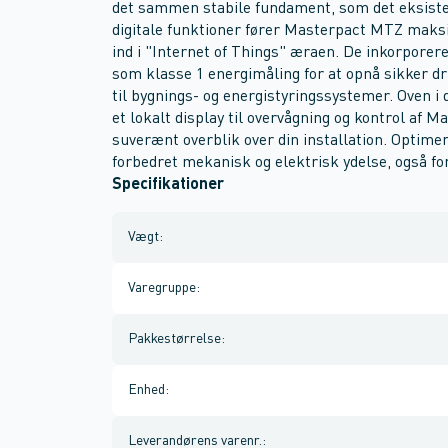
det sammen stabile fundament, som det eksis
digitale funktioner fører Masterpact MTZ maksi
ind i "Internet of Things" æraen. De inkorpore
som klasse 1 energimåling for at opnå sikker dr
til bygnings- og energistyringssystemer. Oven 
et lokalt display til overvågning og kontrol af M
suverænt overblik over din installation. Optime
forbedret mekanisk og elektrisk ydelse, også for
Specifikationer
Vægt
:
Varegruppe
:
Pakkestørrelse
:
Enhed
:
Leverandørens varenr.
: