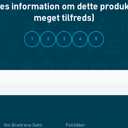
es information om dette produkt? 
meget tilfreds)
1
2
3
4
5
Om Brødrene Dahl
Politikker