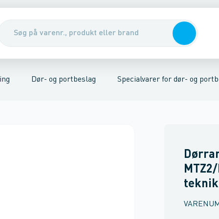
mponenter og systemer
riel
Kabler, rør & jording/udligning
Data-og telekommunikation
Tavler, kabelskabe & DIN-sk
Telekommuni
ing
Dør- og portbeslag
Specialvarer for dør- og port
Dørra
MTZ2/M
teknik
VARENU