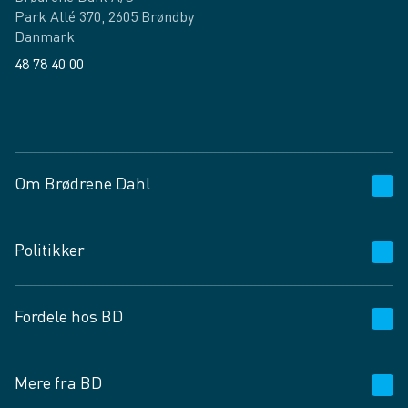
Park Allé 370, 2605 Brøndby
Danmark
48 78 40 00
Facebook
LinkedIn
Om Brødrene Dahl
Kundeservice
Politikker
Vagttelefon 30 10 89 89
Spørgsmål og svar
Salgs- og leveringsbetingelser
Fordele hos BD
Job og karriere
Privatlivspolitik
Fødevarekontrolrapport
Cookies
24/7
Mere fra BD
Vilkår og betingelser
BD app