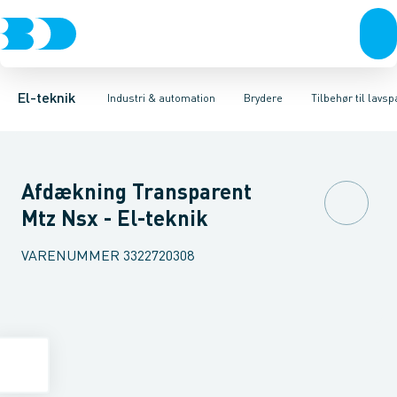
Afbrydere, stikkontakter & lampeudtag
Industristiksystemer
Motorbetjening for effektafbryder
Frekvensomformere og softstartere
Ombygningssæt til effektaf
Forgreningsmateriel
DIN
K
El-teknik
Industri & automation
Brydere
Tilbehør til lav
Afdækning Transparent
Mtz Nsx - El-teknik
VARENUMMER
3322720308