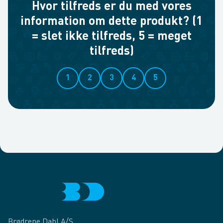
Hvor tilfreds er du med vores
information om dette produkt? (1
= slet ikke tilfreds, 5 = meget
tilfreds)
1
2
3
4
5
Brødrene Dahl A/S