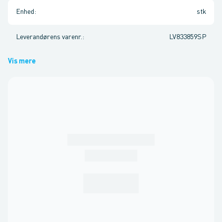
Enhed
:
stk
Leverandørens varenr.
:
LV833859SP
Vis mere