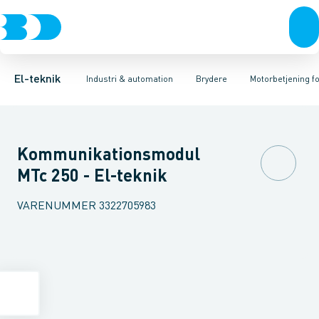
Afbrydere, stikkontakter & lampeudtag
Industristiksystemer
Motorbetjening for effektafbryder
Frekvensomformere og softstartere
Ombygningssæt til effektaf
Forgreningsmateriel
DIN
K
El-teknik
Industri & automation
Brydere
Motorbetjening fo
Kommunikationsmodul
MTc 250 - El-teknik
VARENUMMER
3322705983