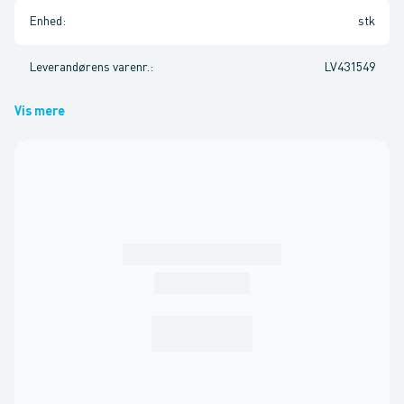
Enhed
:
stk
Leverandørens varenr.
:
LV431549
Vis mere