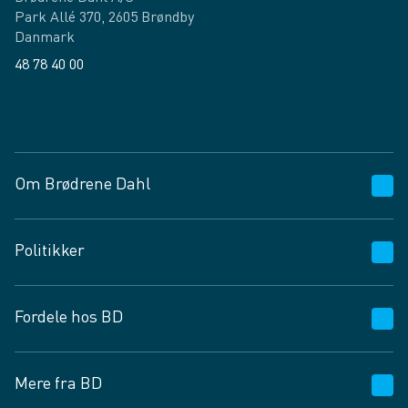
Park Allé 370, 2605 Brøndby
Danmark
48 78 40 00
Facebook
LinkedIn
Om Brødrene Dahl
Kundeservice
Politikker
Vagttelefon 30 10 89 89
Spørgsmål og svar
Salgs- og leveringsbetingelser
Fordele hos BD
Job og karriere
Privatlivspolitik
Fødevarekontrolrapport
Cookies
24/7
Mere fra BD
Vilkår og betingelser
BD app