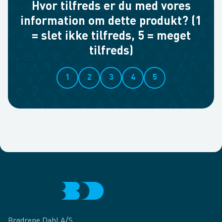
Hvor tilfreds er du med vores
information om dette produkt? (1
= slet ikke tilfreds, 5 = meget
tilfreds)
1
2
3
4
5
Brødrene Dahl A/S