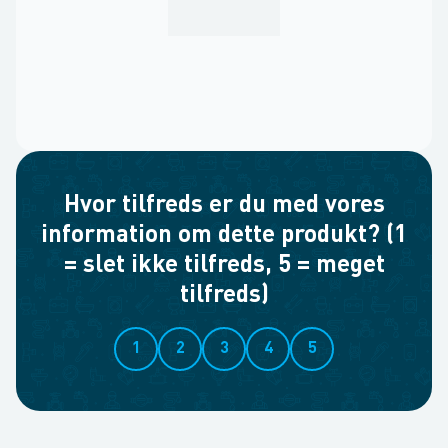
Hvor tilfreds er du med vores
information om dette produkt? (1
= slet ikke tilfreds, 5 = meget
tilfreds)
1
2
3
4
5