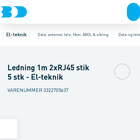
Afbrydere, stikkontakter & lampeudtag
Antenne og satellitsystemer
Dataudtag kobber
Tilbehør til modulær tilkoblingssystem
Kommunikationsteknik/kompone
Forgreningsmateriel
Dat
K
El-teknik
Data, antenne, tele, fiber, ABDL & sikring
Data-og tel
Ledning 1m 2xRJ45 stik
5 stk - El-teknik
VARENUMMER
3322705637