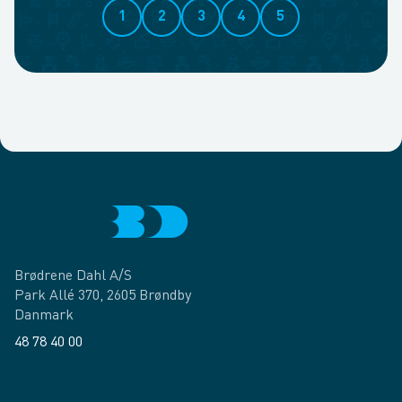
1
2
3
4
5
Brødrene Dahl A/S
Park Allé 370, 2605 Brøndby
Danmark
48 78 40 00