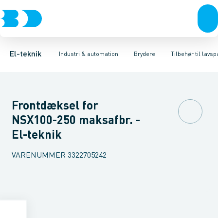
Afbrydere, stikkontakter & lampeudtag
Industristiksystemer
Motorbetjening for effektafbryder
Frekvensomformere og softstartere
Ombygningssæt til effektaf
Forgreningsmateriel
DIN
K
El-teknik
Industri & automation
Brydere
Tilbehør til lav
Frontdæksel for
NSX100-250 maksafbr. -
El-teknik
VARENUMMER
3322705242