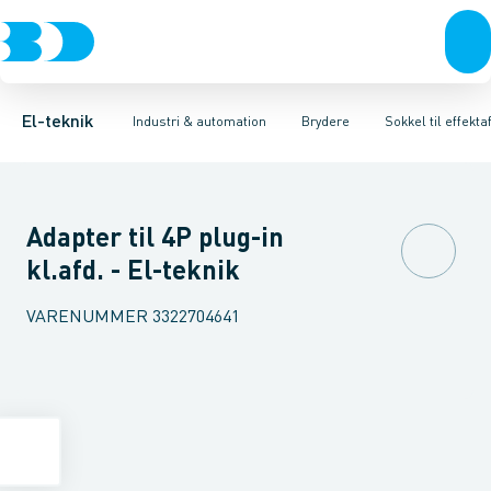
Afbrydere, stikkontakter & lampeudtag
Industristiksystemer
Motorbetjening for effektafbryder
Frekvensomformere og softstartere
Ombygningssæt til effektaf
Forgreningsmateriel
DIN
K
El-teknik
Industri & automation
Brydere
Sokkel til effekta
Adapter til 4P plug-in
kl.afd. - El-teknik
VARENUMMER
3322704641