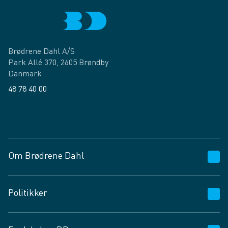
Brødrene Dahl A/S
Park Allé 370, 2605 Brøndby
Danmark
48 78 40 00
Facebook
LinkedIn
Om Brødrene Dahl
Kundeservice
Politikker
Vagttelefon 30 10 89 89
Spørgsmål og svar
Salgs- og leveringsbetingelser