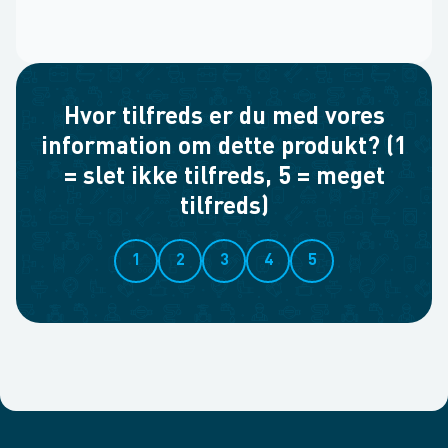
Hvor tilfreds er du med vores
information om dette produkt? (1
= slet ikke tilfreds, 5 = meget
tilfreds)
1
2
3
4
5