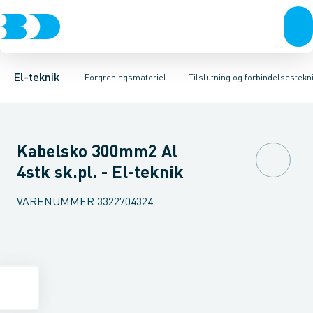
Afbrydere, stikkontakter & lampeudtag
Kabelgennemføringsmateriel
Krone- og samlemuffe
Tape
Preskabelsko AL
Rækkeklemmer
Forgreningsmateriel
Isoleret presse
Tilslutning og 
K
El-teknik
Forgreningsmateriel
Tilslutning og forbindelsestekni
Kabelsko 300mm2 Al
4stk sk.pl. - El-teknik
VARENUMMER
3322704324