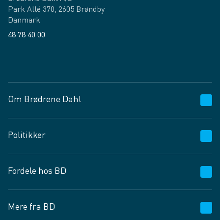
Park Allé 370, 2605 Brøndby
Danmark
48 78 40 00
Facebook
LinkedIn
Om Brødrene Dahl
Kundeservice
Politikker
Vagttelefon 30 10 89 89
Spørgsmål og svar
Salgs- og leveringsbetingelser
Fordele hos BD
Job og karriere
Privatlivspolitik
Fødevarekontrolrapport
Cookies
24/7
Mere fra BD
Vilkår og betingelser
BD app