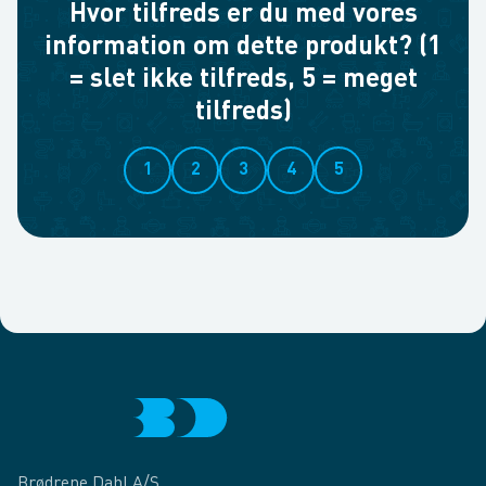
Hvor tilfreds er du med vores
information om dette produkt? (1
= slet ikke tilfreds, 5 = meget
tilfreds)
1
2
3
4
5
Brødrene Dahl A/S