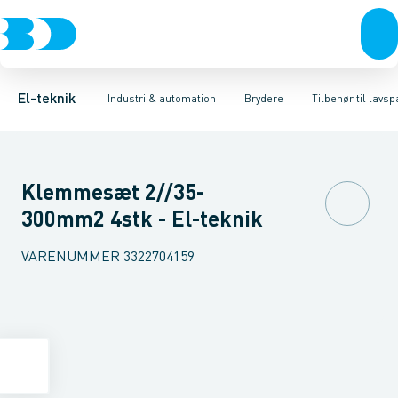
Afbrydere, stikkontakter & lampeudtag
Industristiksystemer
Motorbetjening for effektafbryder
Frekvensomformere og softstartere
Ombygningssæt til effektaf
Forgreningsmateriel
DIN
K
El-teknik
Industri & automation
Brydere
Tilbehør til lav
Klemmesæt 2//35-
300mm2 4stk - El-teknik
VARENUMMER
3322704159