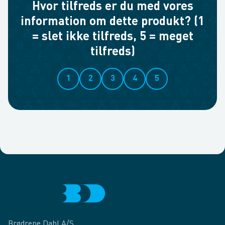
Hvor tilfreds er du med vores
information om dette produkt? (1
= slet ikke tilfreds, 5 = meget
tilfreds)
1
2
3
4
5
Brødrene Dahl A/S