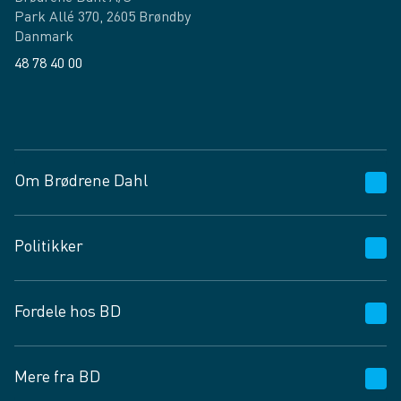
Park Allé 370, 2605 Brøndby
Danmark
48 78 40 00
Facebook
LinkedIn
Om Brødrene Dahl
Kundeservice
Politikker
Vagttelefon 30 10 89 89
Spørgsmål og svar
Salgs- og leveringsbetingelser
Fordele hos BD
Job og karriere
Privatlivspolitik
Fødevarekontrolrapport
Cookies
24/7
Mere fra BD
Vilkår og betingelser
BD app