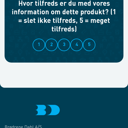
Hvor tilfreds er du med vores
information om dette produkt? (1
= slet ikke tilfreds, 5 = meget
tilfreds)
1
2
3
4
5
Brødrene Dahl A/S