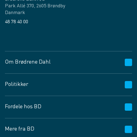
Park Allé 370, 2605 Brøndby
Danmark
48 78 40 00
Facebook
LinkedIn
Om Brødrene Dahl
Kundeservice
Politikker
Vagttelefon 30 10 89 89
Spørgsmål og svar
Salgs- og leveringsbetingelser
Fordele hos BD
Job og karriere
Privatlivspolitik
Fødevarekontrolrapport
Cookies
24/7
Mere fra BD
Vilkår og betingelser
BD app