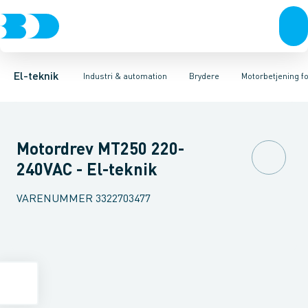
Afbrydere, stikkontakter & lampeudtag
Industristiksystemer
Motorbetjening for effektafbryder
Frekvensomformere og softstartere
Ombygningssæt til effektaf
Forgreningsmateriel
DIN
K
El-teknik
Industri & automation
Brydere
Motorbetjening fo
Motordrev MT250 220-
240VAC - El-teknik
VARENUMMER
3322703477