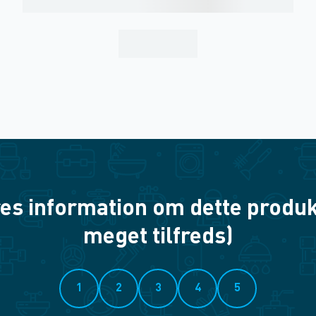
es information om dette produkt? 
meget tilfreds)
1
2
3
4
5