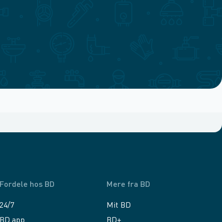
Fordele hos BD
Mere fra BD
24/7
Mit BD
BD app
BD+