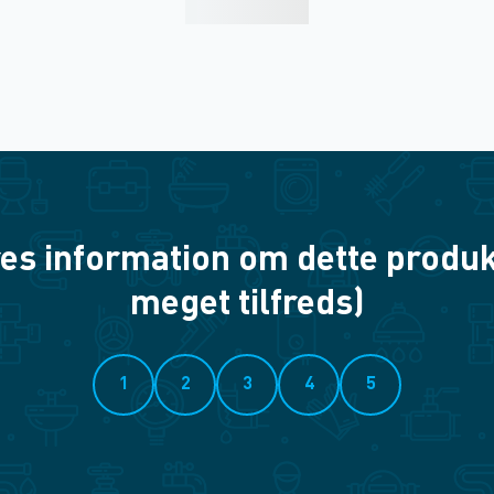
es information om dette produkt? 
meget tilfreds)
1
2
3
4
5