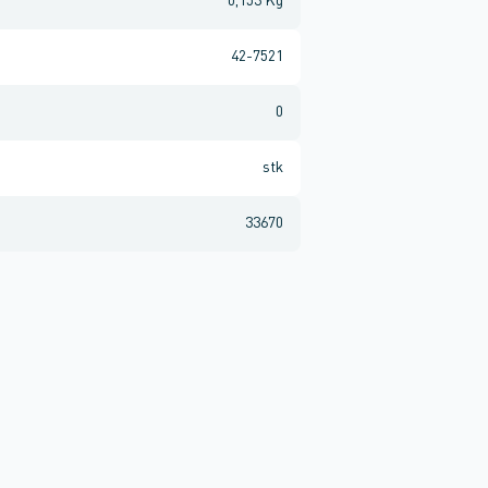
0,153 Kg
42-7521
0
stk
33670