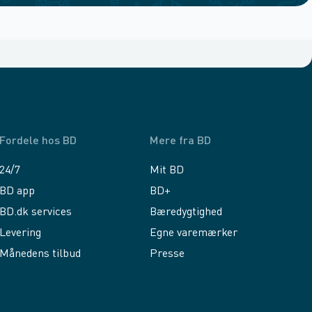
Fordele hos BD
Mere fra BD
24/7
Mit BD
BD app
BD+
BD.dk services
Bæredygtighed
Levering
Egne varemærker
Månedens tilbud
Presse