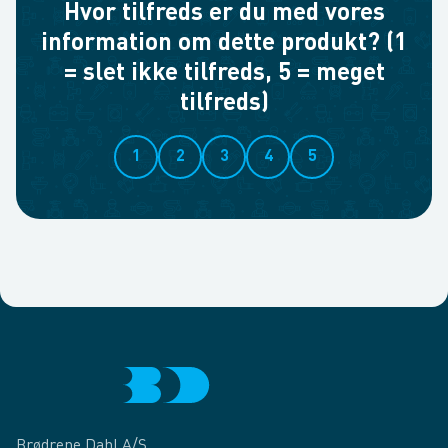
Hvor tilfreds er du med vores
information om dette produkt? (1
= slet ikke tilfreds, 5 = meget
tilfreds)
1
2
3
4
5
Brødrene Dahl A/S