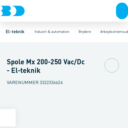
Afbrydere, stikkontakter & lampeudtag
Industristiksystemer
Motorbetjening for effektafbryder
Frekvensomformere og softstartere
Ombygningssæt til effektaf
Forgreningsmateriel
DIN
K
El-teknik
Industri & automation
Brydere
Arbejdsstrømsud
Spole Mx 200-250 Vac/Dc
- El-teknik
VARENUMMER
3322336624