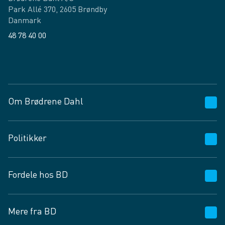
Park Allé 370, 2605 Brøndby
Danmark
48 78 40 00
Facebook
LinkedIn
Om Brødrene Dahl
Kundeservice
Politikker
Vagttelefon 30 10 89 89
Spørgsmål og svar
Salgs- og leveringsbetingelser
Fordele hos BD
Job og karriere
Privatlivspolitik
Fødevarekontrolrapport
Cookies
24/7
Mere fra BD
Vilkår og betingelser
BD app