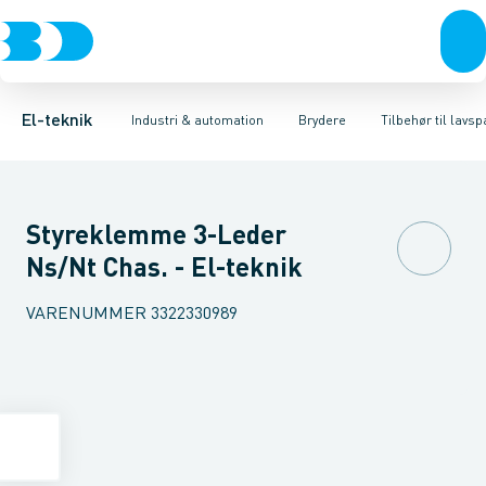
Afbrydere, stikkontakter & lampeudtag
Industristiksystemer
Motorbetjening for effektafbryder
Frekvensomformere og softstartere
Ombygningssæt til effektaf
Forgreningsmateriel
DIN
K
El-teknik
Industri & automation
Brydere
Tilbehør til lav
Styreklemme 3-Leder
Ns/Nt Chas. - El-teknik
VARENUMMER
3322330989