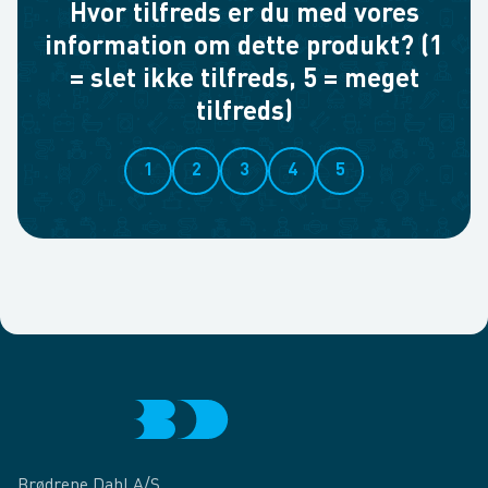
Hvor tilfreds er du med vores
information om dette produkt? (1
= slet ikke tilfreds, 5 = meget
tilfreds)
1
2
3
4
5
Brødrene Dahl A/S