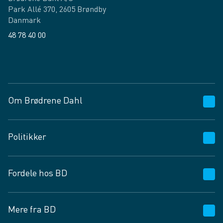
Park Allé 370, 2605 Brøndby
Danmark
48 78 40 00
Facebook
LinkedIn
Om Brødrene Dahl
Kundeservice
Politikker
Vagttelefon 30 10 89 89
Spørgsmål og svar
Salgs- og leveringsbetingelser
Fordele hos BD
Job og karriere
Privatlivspolitik
Fødevarekontrolrapport
Cookies
24/7
Mere fra BD
Vilkår og betingelser
BD app