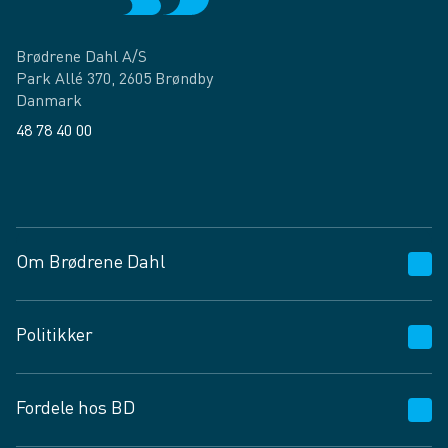
Brødrene Dahl A/S
Park Allé 370, 2605 Brøndby
Danmark
48 78 40 00
Facebook
LinkedIn
Om Brødrene Dahl
Kundeservice
Politikker
Vagttelefon 30 10 89 89
Spørgsmål og svar
Salgs- og leveringsbetingelser
Fordele hos BD
Job og karriere
Privatlivspolitik
Fødevarekontrolrapport