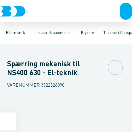
Afbrydere, stikkontakter & lampeudtag
Industristiksystemer
Motorbetjening for effektafbryder
Frekvensomformere og softstartere
Ombygningssæt til effektaf
Forgreningsmateriel
DIN
K
El-teknik
Industri & automation
Brydere
Tilbehør til lav
Spærring mekanisk til
NS400 630 - El-teknik
VARENUMMER
3322326090