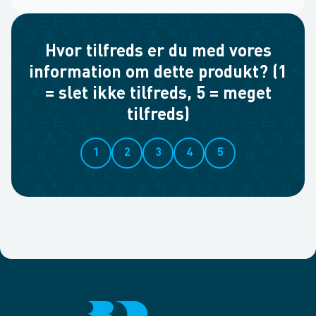
Hvor tilfreds er du med vores
information om dette produkt? (1
= slet ikke tilfreds, 5 = meget
tilfreds)
1
2
3
4
5