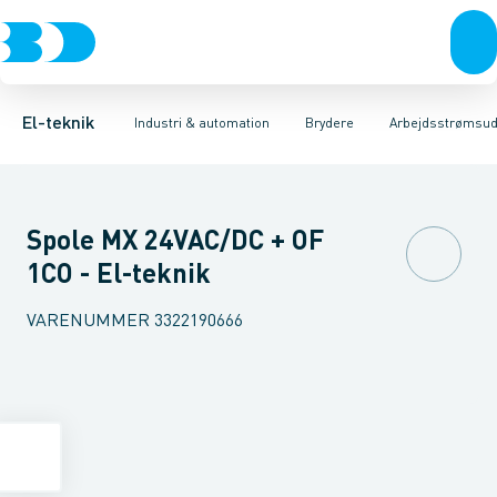
Afbrydere, stikkontakter & lampeudtag
Industristiksystemer
Motorbetjening for effektafbryder
Frekvensomformere og softstartere
Ombygningssæt til effektaf
Forgreningsmateriel
DIN
K
El-teknik
Industri & automation
Brydere
Arbejdsstrømsud
Spole MX 24VAC/DC + OF
1CO - El-teknik
VARENUMMER
3322190666