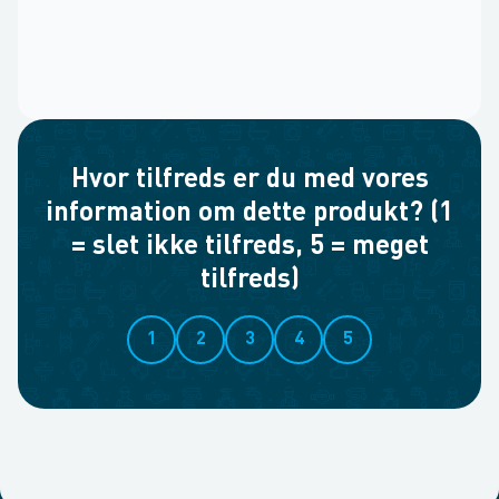
Hvor tilfreds er du med vores
information om dette produkt? (1
= slet ikke tilfreds, 5 = meget
tilfreds)
1
2
3
4
5