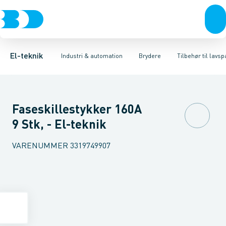
Afbrydere, stikkontakter & lampeudtag
Industristiksystemer
Motorbetjening for effektafbryder
Frekvensomformere og softstartere
Ombygningssæt til effektaf
Forgreningsmateriel
DIN
K
El-teknik
Industri & automation
Brydere
Tilbehør til lav
Faseskillestykker 160A
9 Stk, - El-teknik
VARENUMMER
3319749907