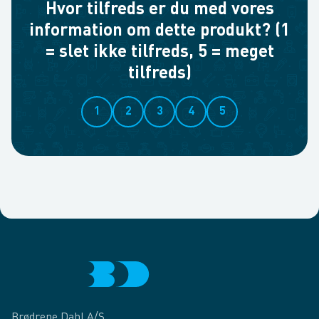
Hvor tilfreds er du med vores
information om dette produkt? (1
= slet ikke tilfreds, 5 = meget
tilfreds)
1
2
3
4
5
Brødrene Dahl A/S