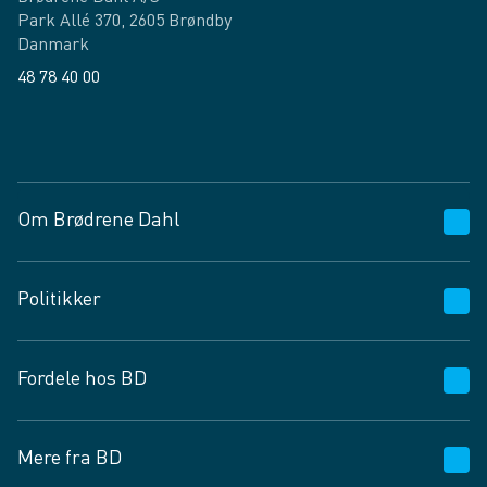
Park Allé 370, 2605 Brøndby
Danmark
48 78 40 00
Facebook
LinkedIn
Om Brødrene Dahl
Kundeservice
Politikker
Vagttelefon 30 10 89 89
Spørgsmål og svar
Salgs- og leveringsbetingelser
Fordele hos BD
Job og karriere
Privatlivspolitik
Fødevarekontrolrapport
Cookies
24/7
Mere fra BD
Vilkår og betingelser
BD app