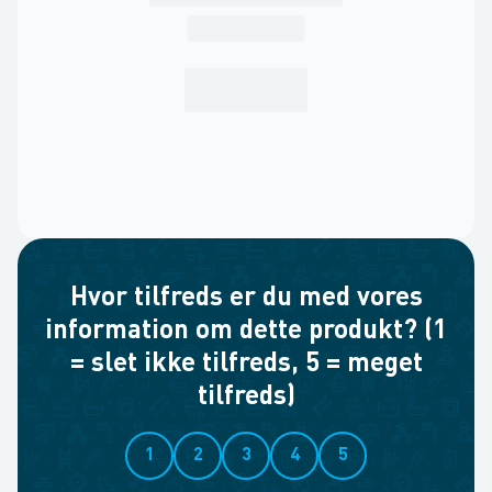
Hvor tilfreds er du med vores
information om dette produkt? (1
= slet ikke tilfreds, 5 = meget
tilfreds)
1
2
3
4
5