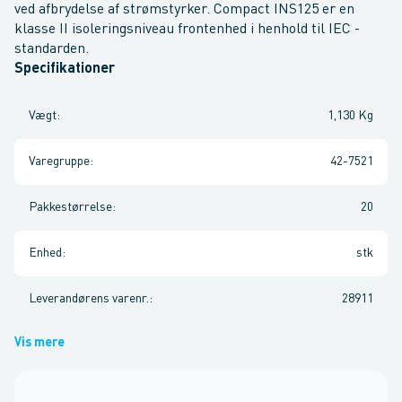
ved afbrydelse af strømstyrker. Compact INS125 er en
klasse II isoleringsniveau frontenhed i henhold til IEC -
standarden.
Specifikationer
Vægt
:
1,130 Kg
Varegruppe
:
42-7521
Pakkestørrelse
:
20
Enhed
:
stk
Leverandørens varenr.
:
28911
Vis mere