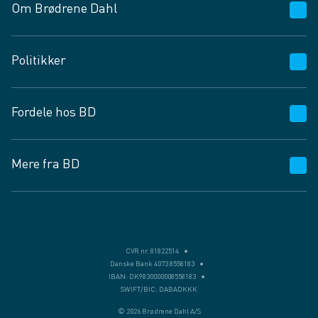
Om Brødrene Dahl
Kundeservice
Politikker
Vagttelefon 30 10 89 89
Spørgsmål og svar
Salgs- og leveringsbetingelser
Fordele hos BD
Job og karriere
Privatlivspolitik
Fødevarekontrolrapport
Cookies
24/7
Mere fra BD
Vilkår og betingelser
BD app
BD.dk services
Mit BD
Levering
BD+
Månedens tilbud
Bæredygtighed
CVR nr. 81822514
Danske Bank 4073 8558183
Egne varemærker
IBAN: DK9830000008558183
SWIFT/BIC: DABADKKK
Presse
© 2026 Brødrene Dahl A/S