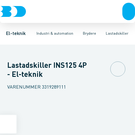
Afbrydere, stikkontakter & lampeudtag
Industristiksystemer
Motorbetjening for effektafbryder
Frekvensomformere og softstartere
Ombygningssæt til effektaf
Forgreningsmateriel
DIN
K
El-teknik
Industri & automation
Brydere
Lastadskiller
Lastadskiller INS125 4P
- El-teknik
VARENUMMER
3319289111