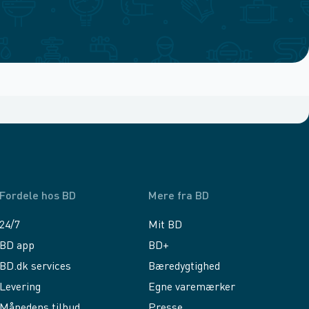
Fordele hos BD
Mere fra BD
24/7
Mit BD
BD app
BD+
BD.dk services
Bæredygtighed
Levering
Egne varemærker
Månedens tilbud
Presse