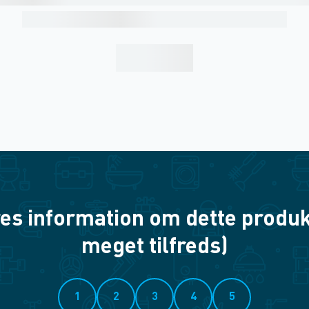
es information om dette produkt? 
meget tilfreds)
1
2
3
4
5