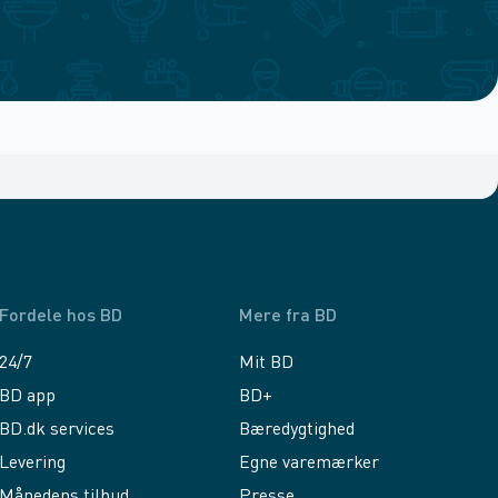
Fordele hos BD
Mere fra BD
24/7
Mit BD
BD app
BD+
BD.dk services
Bæredygtighed
Levering
Egne varemærker
Månedens tilbud
Presse