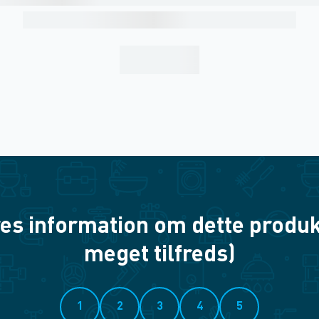
es information om dette produkt? 
meget tilfreds)
1
2
3
4
5