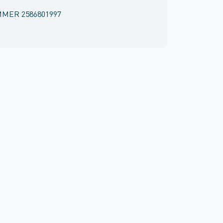
MMER
2586801997