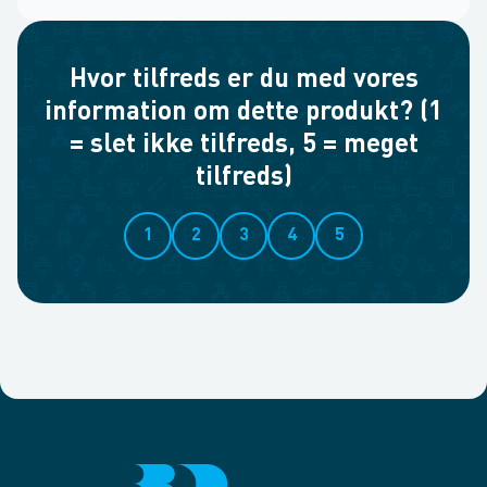
Hvor tilfreds er du med vores
information om dette produkt? (1
= slet ikke tilfreds, 5 = meget
tilfreds)
1
2
3
4
5