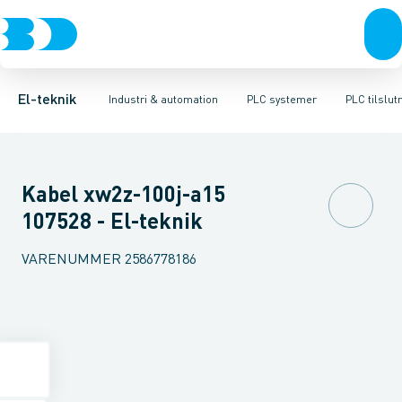
Afbrydere, stikkontakter & lampeudtag
Industristiksystemer
Distribueret I/O - analog/digital modul
Frekvensomformere og softstartere
PLC strømforsyning
Forgreningsmateriel
DIN
Di
K
El-teknik
Industri & automation
PLC systemer
PLC tilslut
Kabel xw2z-100j-a15
107528 - El-teknik
VARENUMMER
2586778186