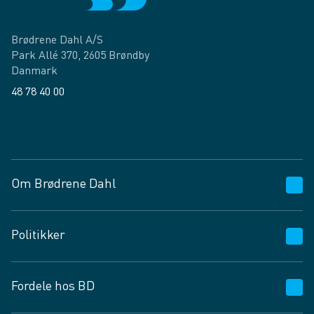
Brødrene Dahl A/S
Park Allé 370, 2605 Brøndby
Danmark
48 78 40 00
Facebook
LinkedIn
Om Brødrene Dahl
Kundeservice
Politikker
Vagttelefon 30 10 89 89
Spørgsmål og svar
Salgs- og leveringsbetingelser
Fordele hos BD
Job og karriere
Privatlivspolitik
Fødevarekontrolrapport