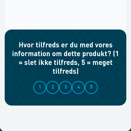
Hvor tilfreds er du med vores
information om dette produkt? (1
= slet ikke tilfreds, 5 = meget
tilfreds)
1
2
3
4
5