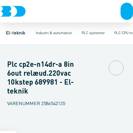
Afbrydere, stikkontakter & lampeudtag
Industristiksystemer
Distribueret I/O - analog/digital modul
Frekvensomformere og softstartere
PLC strømforsyning
Forgreningsmateriel
DIN
Di
K
El-teknik
Industri & automation
PLC systemer
PLC CPU m
Plc cp2e-n14dr-a 8in
6out relæud.220vac
10kstep 689981 - El-
teknik
VARENUMMER
2586542135