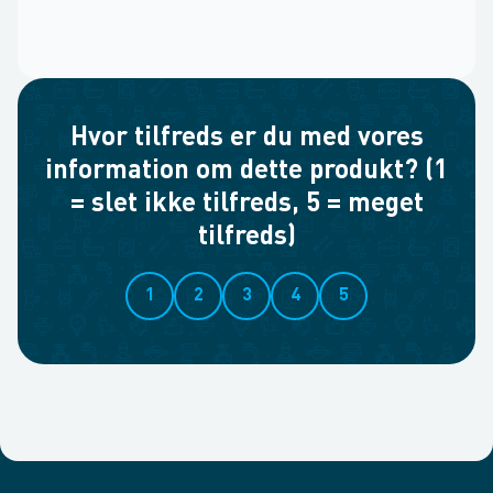
Hvor tilfreds er du med vores
information om dette produkt? (1
= slet ikke tilfreds, 5 = meget
tilfreds)
1
2
3
4
5