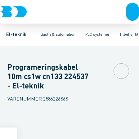
Afbrydere, stikkontakter & lampeudtag
Industristiksystemer
Distribueret I/O - analog/digital modul
Frekvensomformere og softstartere
PLC strømforsyning
Forgreningsmateriel
DIN
Di
K
El-teknik
Industri & automation
PLC systemer
Tilbehør til
Programeringskabel
10m cs1w cn133 224537
- El-teknik
VARENUMMER
2586226868