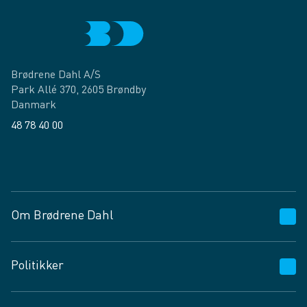
Brødrene Dahl A/S
Park Allé 370, 2605 Brøndby
Danmark
48 78 40 00
Facebook
LinkedIn
Om Brødrene Dahl
Kundeservice
Politikker
Vagttelefon 30 10 89 89
Spørgsmål og svar
Salgs- og leveringsbetingelser