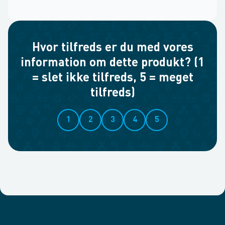
Hvor tilfreds er du med vores
information om dette produkt? (1
= slet ikke tilfreds, 5 = meget
tilfreds)
1
2
3
4
5