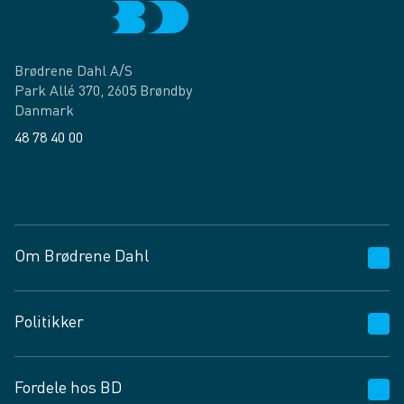
Brødrene Dahl A/S
Park Allé 370, 2605 Brøndby
Danmark
48 78 40 00
Facebook
LinkedIn
Om Brødrene Dahl
Kundeservice
Politikker
Vagttelefon 30 10 89 89
Spørgsmål og svar
Salgs- og leveringsbetingelser
Fordele hos BD
Job og karriere
Privatlivspolitik