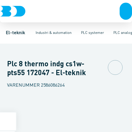
Afbrydere, stikkontakter & lampeudtag
Industristiksystemer
Distribueret I/O - analog/digital modul
Frekvensomformere og softstartere
PLC strømforsyning
Forgreningsmateriel
DIN
Di
K
El-teknik
Industri & automation
PLC systemer
PLC analog
Plc 8 thermo indg cs1w-
pts55 172047 - El-teknik
VARENUMMER
2586086264