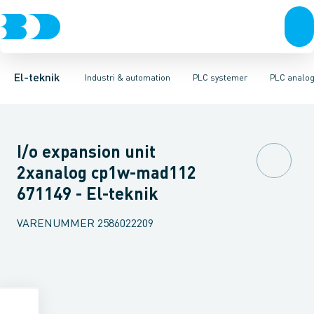
Afbrydere, stikkontakter & lampeudtag
Industristiksystemer
Distribueret I/O - analog/digital modul
Frekvensomformere og softstartere
PLC strømforsyning
Forgreningsmateriel
DIN
Di
K
El-teknik
Industri & automation
PLC systemer
PLC analog
I/o expansion unit
2xanalog cp1w-mad112
671149 - El-teknik
VARENUMMER
2586022209