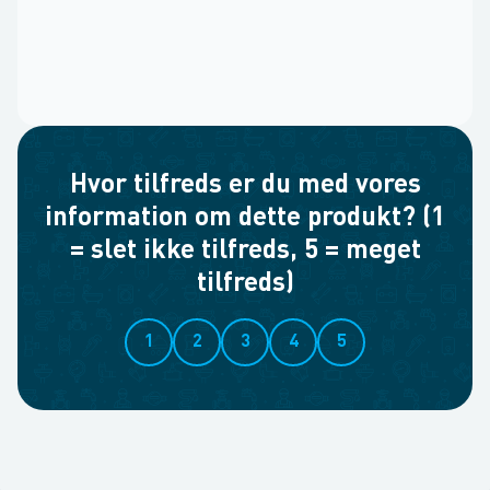
Hvor tilfreds er du med vores
information om dette produkt? (1
= slet ikke tilfreds, 5 = meget
tilfreds)
1
2
3
4
5