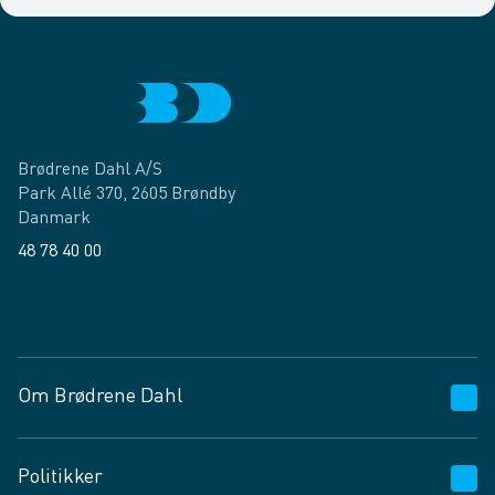
Brødrene Dahl A/S
Park Allé 370, 2605 Brøndby
Danmark
48 78 40 00
Facebook
LinkedIn
Om Brødrene Dahl
Kundeservice
Politikker
Vagttelefon 30 10 89 89