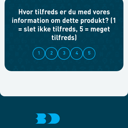
Hvor tilfreds er du med vores
information om dette produkt? (1
= slet ikke tilfreds, 5 = meget
tilfreds)
1
2
3
4
5