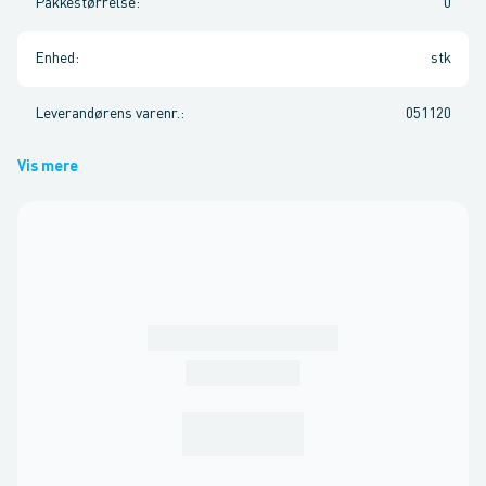
Pakkestørrelse
:
0
Enhed
:
stk
Leverandørens varenr.
:
051120
Vis mere