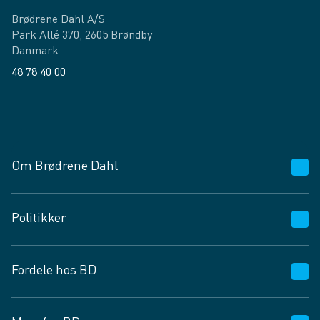
Brødrene Dahl A/S
Park Allé 370, 2605 Brøndby
Danmark
48 78 40 00
Facebook
LinkedIn
Om Brødrene Dahl
Kundeservice
Politikker
Vagttelefon 30 10 89 89
Spørgsmål og svar
Salgs- og leveringsbetingelser
Fordele hos BD
Job og karriere
Privatlivspolitik
Fødevarekontrolrapport
Cookies
24/7