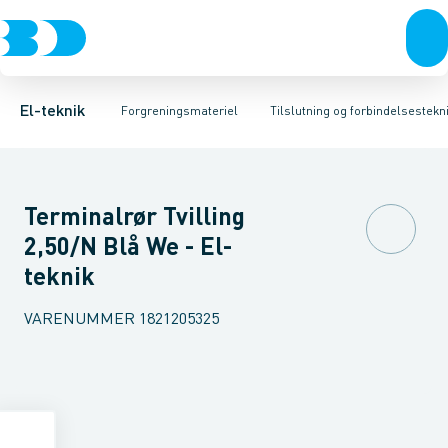
Afbrydere, stikkontakter & lampeudtag
Kabelgennemføringsmateriel
Krone- og samlemuffe
Tape
Preskabelsko AL
Rækkeklemmer
Forgreningsmateriel
Isoleret presse
Tilslutning og 
K
El-teknik
Forgreningsmateriel
Tilslutning og forbindelsestekni
Terminalrør Tvilling
2,50/N Blå We - El-
teknik
VARENUMMER
1821205325