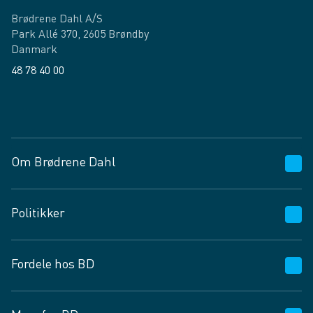
Brødrene Dahl A/S
Park Allé 370, 2605 Brøndby
Danmark
48 78 40 00
Facebook
LinkedIn
Om Brødrene Dahl
Kundeservice
Politikker
Vagttelefon 30 10 89 89
Spørgsmål og svar
Salgs- og leveringsbetingelser
Fordele hos BD
Job og karriere
Privatlivspolitik
Fødevarekontrolrapport
Cookies
24/7