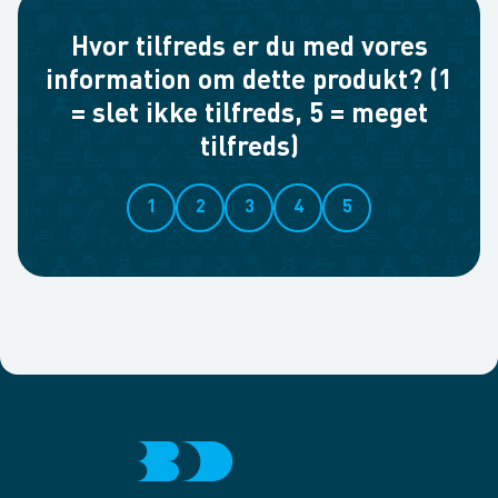
Hvor tilfreds er du med vores
information om dette produkt? (1
= slet ikke tilfreds, 5 = meget
tilfreds)
1
2
3
4
5