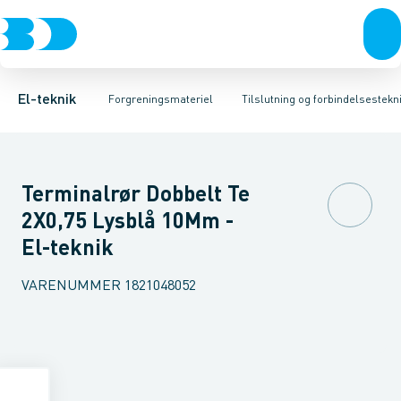
Afbrydere, stikkontakter & lampeudtag
Kabelgennemføringsmateriel
Krone- og samlemuffe
Tape
Preskabelsko AL
Rækkeklemmer
Forgreningsmateriel
Isoleret presse
Tilslutning og 
K
El-teknik
Forgreningsmateriel
Tilslutning og forbindelsestekni
Terminalrør Dobbelt Te
2X0,75 Lysblå 10Mm -
El-teknik
VARENUMMER
1821048052