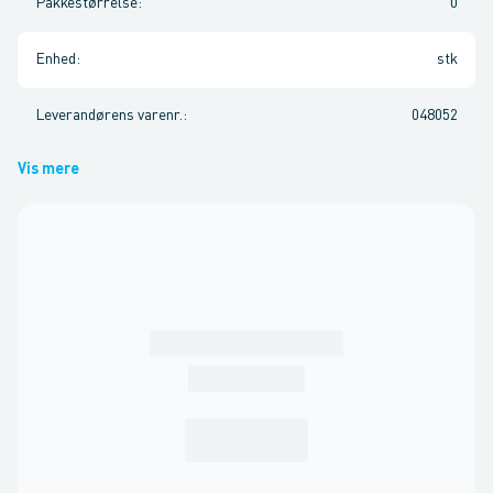
Pakkestørrelse
:
0
Enhed
:
stk
Leverandørens varenr.
:
048052
Vis mere