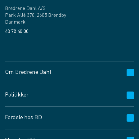
Brødrene Dahl A/S
Park Allé 370, 2605 Brøndby
Danmark
48 78 40 00
Facebook
LinkedIn
Om Brødrene Dahl
Kundeservice
Politikker
Vagttelefon 30 10 89 89
Spørgsmål og svar
Salgs- og leveringsbetingelser
Fordele hos BD
Job og karriere
Privatlivspolitik
Fødevarekontrolrapport
Cookies
24/7