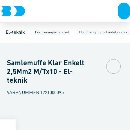
Afbrydere, stikkontakter & lampeudtag
Kabelgennemføringsmateriel
Krone- og samlemuffe
Tape
Preskabelsko AL
Rækkeklemmer
Forgreningsmateriel
Isoleret presse
Tilslutning og 
K
El-teknik
Forgreningsmateriel
Tilslutning og forbindelsestekni
Samlemuffe Klar Enkelt
2,5Mm2 M/Tx10 - El-
teknik
VARENUMMER
1221000095