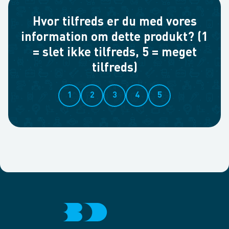
Hvor tilfreds er du med vores
information om dette produkt? (1
= slet ikke tilfreds, 5 = meget
tilfreds)
1
2
3
4
5