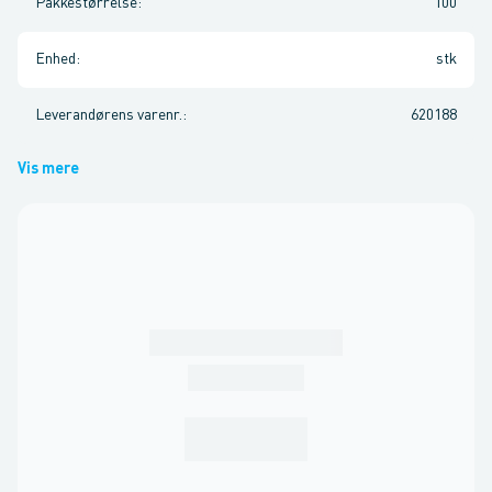
Pakkestørrelse
:
100
Enhed
:
stk
Leverandørens varenr.
:
620188
Vis mere