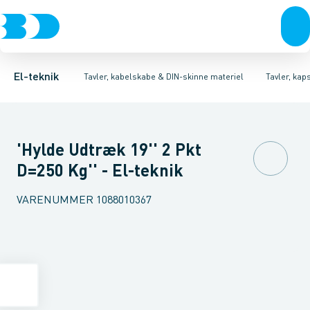
Afbrydere, stikkontakter & lampeudtag
Tavler, kapsling og rackskabe
Ventilationsplade (indkapsling/skab)
Fordelings-/byggepladstavler
Dækplade / mærkeplade 
Forgreningsmateriel
Ek
K
El-teknik
Tavler, kabelskabe & DIN-skinne materiel
Tavler, kap
'Hylde Udtræk 19'' 2 Pkt
D=250 Kg'' - El-teknik
VARENUMMER
1088010367