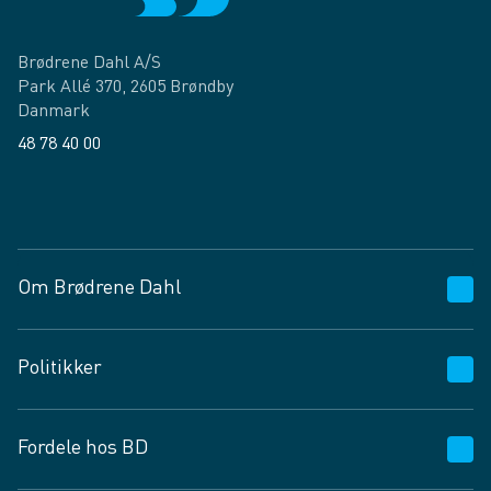
Brødrene Dahl A/S
Park Allé 370, 2605 Brøndby
Danmark
48 78 40 00
Facebook
LinkedIn
Om Brødrene Dahl
Kundeservice
Politikker
Vagttelefon 30 10 89 89
Spørgsmål og svar
Salgs- og leveringsbetingelser
Fordele hos BD
Job og karriere
Privatlivspolitik
Fødevarekontrolrapport