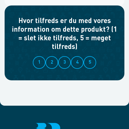
Hvor tilfreds er du med vores
information om dette produkt? (1
= slet ikke tilfreds, 5 = meget
tilfreds)
1
2
3
4
5