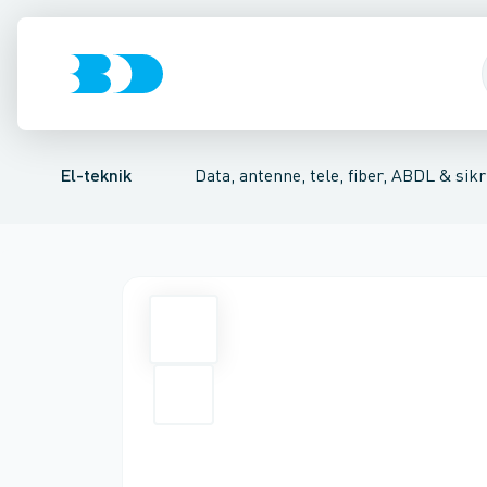
Afbrydere, stikkontakter & lampeudtag
Antenne og satellitsystemer
Dataudtag kobber
Tilbehør til modulær tilkoblingssyst
Kommunikationsteknik/ko
Forgreningsmate
El-teknik
Data, antenne, tele, fiber, ABDL & sikr