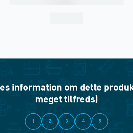
es information om dette produkt? 
meget tilfreds)
1
2
3
4
5