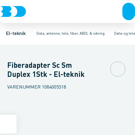
Afbrydere, stikkontakter & lampeudtag
Antenne og satellitsystemer
Dataudtag kobber
Tilbehør til modulær tilkoblingssystem
Kommunikationsteknik/kompone
Forgreningsmateriel
Dat
K
El-teknik
Data, antenne, tele, fiber, ABDL & sikring
Data-og tel
Fiberadapter Sc Sm
Duplex 1Stk - El-teknik
VARENUMMER
1084005318