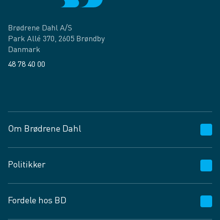
Brødrene Dahl A/S
Park Allé 370, 2605 Brøndby
Danmark
48 78 40 00
Facebook
LinkedIn
Om Brødrene Dahl
Kundeservice
Politikker
Vagttelefon 30 10 89 89
Spørgsmål og svar
Salgs- og leveringsbetingelser
Fordele hos BD
Job og karriere
Privatlivspolitik
Fødevarekontrolrapport