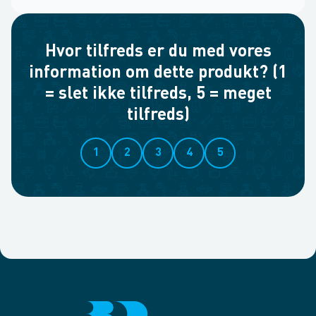
Hvor tilfreds er du med vores
information om dette produkt? (1
= slet ikke tilfreds, 5 = meget
tilfreds)
1
2
3
4
5