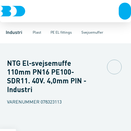
Ventiler
PVC
Vinkler
ABS
T-stykker
Rustfrit stål
PE rør
PE fittings
Svejsemuffer
Sort stål
PE EL fittings
Galvaniseret stål
Reduktioner
Anboringssadler- 
Plast
Industri 
Industri
Plast
PE EL fittings
Svejsemuffer
NTG El-svejsemuffe
110mm PN16 PE100-
SDR11. 40V. 4,0mm PIN -
Industri
VARENUMMER
078323113