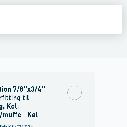
gs til Køl 130 bar
diffusion
lutmuffer
El
Adaptere
Køleværktøj
Conex B MaxiPro Kobber
Kølemidler, olier & kølebærere
Nirosan Rustfrit
Rør, fittin
Niros
ion 7/8''x3/4''
fitting til
g, Køl,
/muffe - Køl