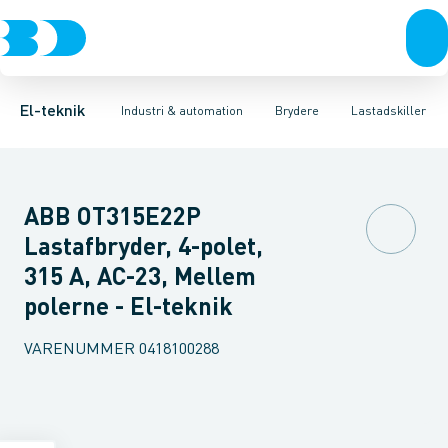
Afbrydere, stikkontakter & lampeudtag
Industristiksystemer
Motorbetjening for effektafbryder
Frekvensomformere og softstartere
Ombygningssæt til effektaf
Forgreningsmateriel
DIN
K
El-teknik
Industri & automation
Brydere
Lastadskiller
ABB OT315E22P
Lastafbryder, 4-polet,
315 A, AC-23, Mellem
polerne - El-teknik
VARENUMMER
0418100288