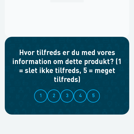
Hvor tilfreds er du med vores
information om dette produkt? (1
= slet ikke tilfreds, 5 = meget
tilfreds)
1
2
3
4
5