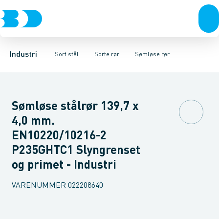
Ventiler
Sorte rør
Svejste rør
Rustfrit stål
Sorte gevindfittings
Sømløse rør
Sort stål
Gevind rør
Sorte svejse fittings
Galvaniseret stål
Rundstål
Firkant varmtform
Plast
Sorte ASTM s
Industri 
Industri
Sort stål
Sorte rør
Sømløse rør
Sømløse stålrør 139,7 x
4,0 mm.
EN10220/10216-2
P235GHTC1 Slyngrenset
og primet - Industri
VARENUMMER
022208640