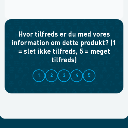
Hvor tilfreds er du med vores
information om dette produkt? (1
= slet ikke tilfreds, 5 = meget
tilfreds)
1
2
3
4
5