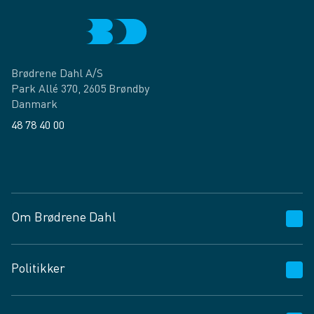
Brødrene Dahl A/S
Park Allé 370, 2605 Brøndby
Danmark
48 78 40 00
Facebook
LinkedIn
Om Brødrene Dahl
Kundeservice
Politikker
Vagttelefon 30 10 89 89
Spørgsmål og svar
Salgs- og leveringsbetingelser