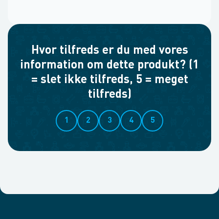
Hvor tilfreds er du med vores
information om dette produkt? (1
= slet ikke tilfreds, 5 = meget
tilfreds)
1
2
3
4
5