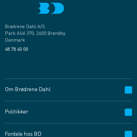
Brødrene Dahl A/S
Park Allé 370, 2605 Brøndby
Danmark
48 78 40 00
Facebook
LinkedIn
Om Brødrene Dahl
Kundeservice
Politikker
Vagttelefon 30 10 89 89
Spørgsmål og svar
Salgs- og leveringsbetingelser
Fordele hos BD
Job og karriere