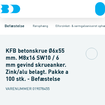
Bolte & sætskruer
Elforzinket- & varmgalvaniseret ophæng
Gevindstænger
Gevindstykker
Møtrikker
Skiver
Skiver
Skruer
Møtrikker
Rustfrit- & syrefast
Søm & dykkere
Gevindplatter
Gev
K
Befæstelse
Rørophæng
Elforzinket- & varmgalvaniseret oph
KFB betonskrue Ø6x55
mm. M8x16 SW10 / 6
mm gevind skrueanker.
Zink/alu belagt. Pakke a
100 stk. - Befæstelse
VARENUMMER
019078455