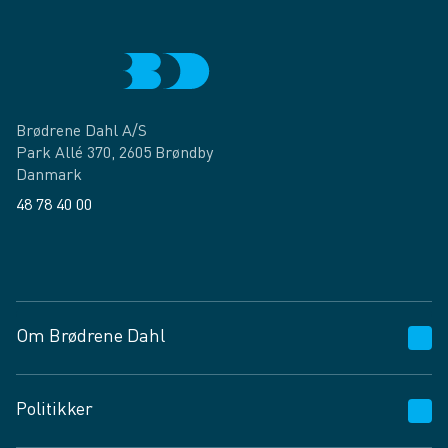
Brødrene Dahl A/S
Park Allé 370, 2605 Brøndby
Danmark
48 78 40 00
Facebook
LinkedIn
Om Brødrene Dahl
Kundeservice
Politikker
Vagttelefon 30 10 89 89